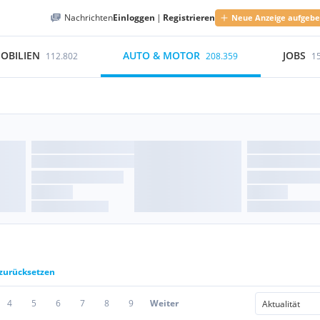
Nachrichten
Einloggen
|
Registrieren
Neue Anzeige aufgeb
OBILIEN
AUTO & MOTOR
JOBS
112.802
208.359
1
 zurücksetzen
4
5
6
7
8
9
Weiter