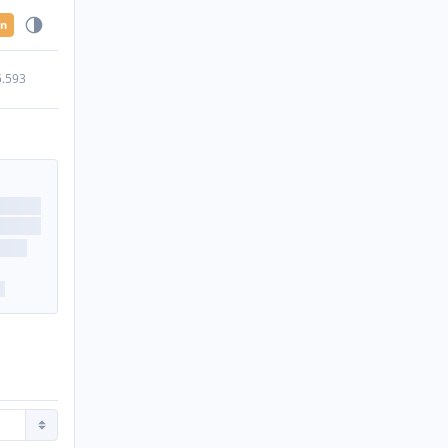
en
5.593