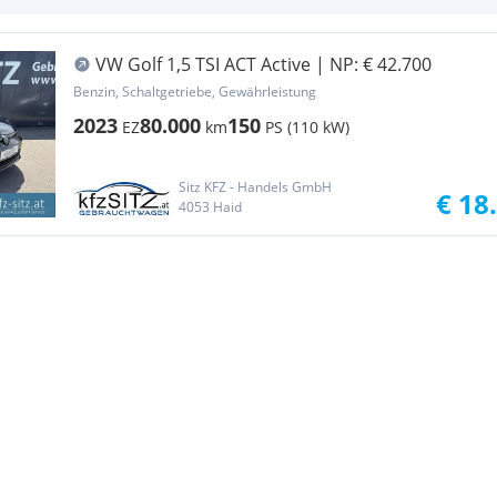
VW Golf 1,5 TSI ACT Active | NP: € 42.700
Benzin, Schaltgetriebe, Gewährleistung
2023
80.000
150
EZ
km
PS (110 kW)
Sitz KFZ - Handels GmbH
€ 18
4053 Haid