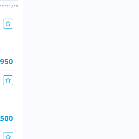
er Anzeigen
.950
.500