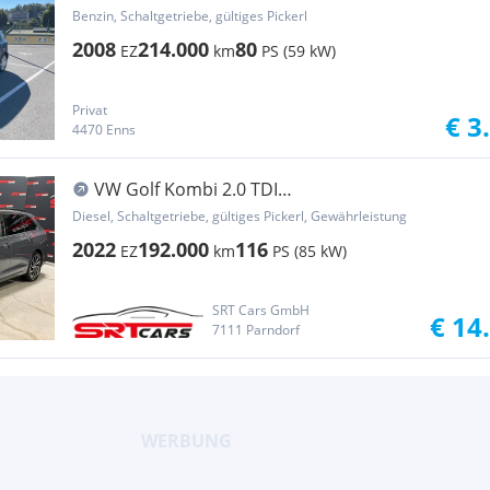
Benzin, Schaltgetriebe, gültiges Pickerl
2008
214.000
80
EZ
km
PS (59 kW)
Privat
€ 3
4470 Enns
VW Golf Kombi 2.0 TDI
*Kamera*AHK*ToterWinkel*Keyl...
Diesel, Schaltgetriebe, gültiges Pickerl, Gewährleistung
2022
192.000
116
EZ
km
PS (85 kW)
SRT Cars GmbH
€ 14
7111 Parndorf