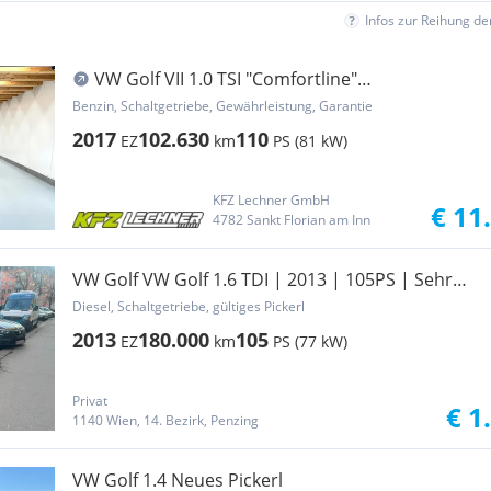
Infos zur Reihung d
VW Golf VII 1.0 TSI "Comfortline"
SITZH*PDC*FREISP...
Benzin, Schaltgetriebe, Gewährleistung, Garantie
2017
102.630
110
EZ
km
PS (81 kW)
KFZ Lechner GmbH
€ 11
4782 Sankt Florian am Inn
VW Golf VW Golf 1.6 TDI | 2013 | 105PS | Sehr
sparsam | Pi
Diesel, Schaltgetriebe, gültiges Pickerl
2013
180.000
105
EZ
km
PS (77 kW)
Privat
€ 1
1140 Wien, 14. Bezirk, Penzing
VW Golf 1.4 Neues Pickerl