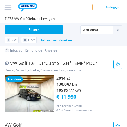
Einloggen
7.278 VW Golf Gebrauchtwagen
Filtern
VW
Golf
Filter zurücksetzen
Infos zur Reihung der Anzeigen
VW Golf 1,6 TDI "Cup" SITZH*TEMP*PDC"
Diesel, Schaltgetriebe, Gewährleistung, Garantie
2014
EZ
Premium
130.047
km
105
PS (77 kW)
€ 11.950
KFZ Lechner GmbH
4782 Sankt Florian am Inn
VW Golf