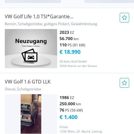
VW Golf Life 1,0 TSI*Garantie
5j./100.000km*Virtua...
Benzin, Schaltgetriebe, gültiges Pickerl, Gewährleistung
2023
EZ
56.700
km
110
PS (81 kW)
€ 18.990
KS Auto Graf GmbH
3500 Krems an der Donau
VW Golf 1.6 GTD LLK
Diesel, Schaltgetriebe
1986
EZ
250.000
km
76
PS (56 kW)
€ 1.400
Privat
1230 Wien, 23. Bezirk, Liesing