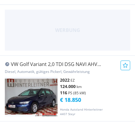
VW Golf Variant 2,0 TDI DSG NAVI AHV
WINTERPAKET A...
Diesel, Automatik, gültiges Pickerl, Gewährleistung
2022
EZ
124.000
km
116
PS (85 kW)
€ 18.850
Honda Autoland Hinterleitner
4407 Steyr