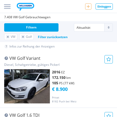
Einloggen
7.408 VW Golf Gebrauchtwagen
Filtern
VW
Golf
Filter zurücksetzen
Infos zur Reihung der Anzeigen
VW Golf Variant
Diesel, Schaltgetriebe, gültiges Pickerl
2016
EZ
172.150
km
105
PS (77 kW)
€ 8.900
Privat
8182 Puch bei Weiz
VW Golf 1,6 TDI