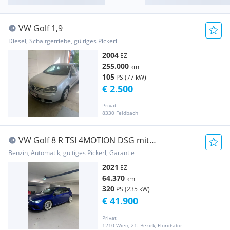
VW Golf 1,9
Diesel, Schaltgetriebe, gültiges Pickerl
2004
EZ
255.000
km
105
PS (77 kW)
€ 2.500
Privat
8330 Feldbach
VW Golf 8 R TSI 4MOTION DSG mit
Vollausstattung, in top Zustand!
Benzin, Automatik, gültiges Pickerl, Garantie
2021
EZ
64.370
km
320
PS (235 kW)
€ 41.900
Privat
1210 Wien, 21. Bezirk, Floridsdorf