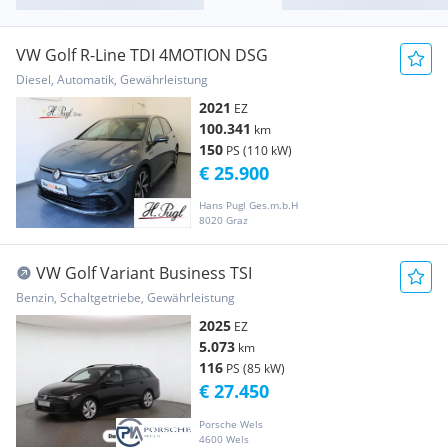
VW Golf R-Line TDI 4MOTION DSG
Diesel, Automatik, Gewährleistung
2021
EZ
100.341
km
150
PS (110 kW)
€ 25.900
Hans Pugl Ges.m.b.H
8020 Graz
VW Golf Variant Business TSI
Benzin, Schaltgetriebe, Gewährleistung
2025
EZ
5.073
km
116
PS (85 kW)
€ 27.450
Porsche Wels
4600 Wels