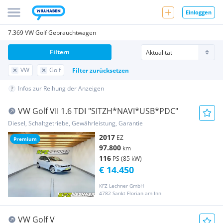
Einloggen
7.369 VW Golf Gebrauchtwagen
Filtern
VW
Golf
Filter zurücksetzen
Infos zur Reihung der Anzeigen
VW Golf VII 1.6 TDI "SITZH*NAVI*USB*PDC"
Diesel, Schaltgetriebe, Gewährleistung, Garantie
2017
EZ
Premium
97.800
km
116
PS (85 kW)
€ 14.450
KFZ Lechner GmbH
4782 Sankt Florian am Inn
VW Golf V