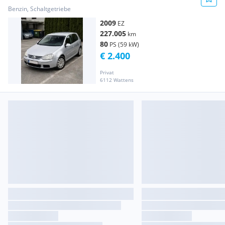
Benzin, Schaltgetriebe
2009
EZ
227.005
km
80
PS (59 kW)
€ 2.400
Privat
6112 Wattens