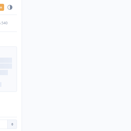
en
5.540