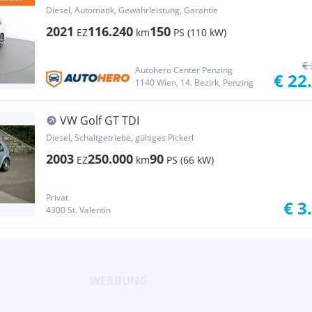
Diesel, Automatik, Gewährleistung, Garantie
2021
116.240
150
EZ
km
PS (110 kW)
€ 
Autohero Center Penzing
€ 22
1140 Wien, 14. Bezirk, Penzing
VW Golf GT TDI
Diesel, Schaltgetriebe, gültiges Pickerl
2003
250.000
90
EZ
km
PS (66 kW)
Privat
€ 3
4300 St. Valentin