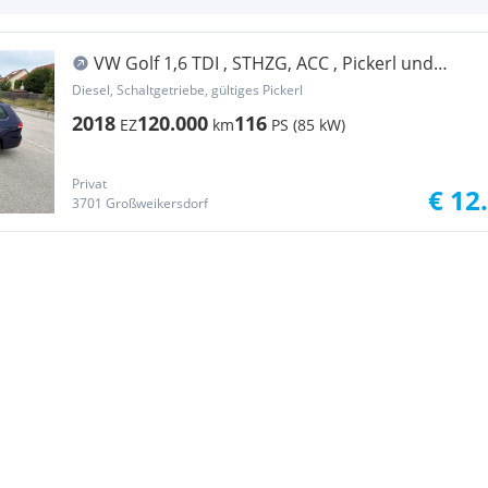
VW Golf 1,6 TDI , STHZG, ACC , Pickerl und
Service neu
Diesel, Schaltgetriebe, gültiges Pickerl
2018
120.000
116
EZ
km
PS (85 kW)
Privat
€ 12
3701 Großweikersdorf