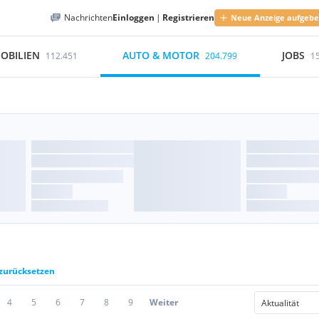
Nachrichten
Einloggen
|
Registrieren
Neue Anzeige aufgeb
OBILIEN
AUTO & MOTOR
JOBS
112.451
204.799
1
 zurücksetzen
4
5
6
7
8
9
Weiter