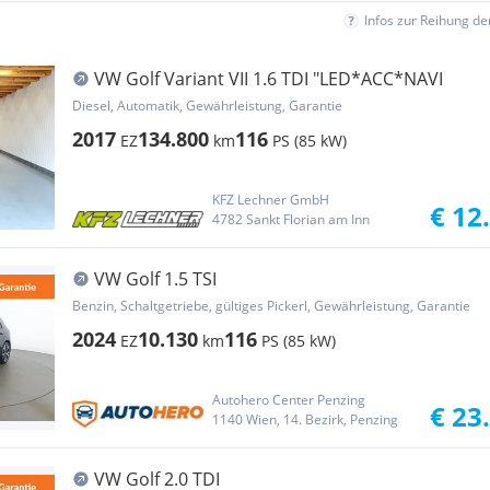
Infos zur Reihung d
VW Golf Variant VII 1.6 TDI "LED*ACC*NAVI
Diesel, Automatik, Gewährleistung, Garantie
2017
134.800
116
EZ
km
PS (85 kW)
KFZ Lechner GmbH
€ 12
4782 Sankt Florian am Inn
VW Golf 1.5 TSI
Benzin, Schaltgetriebe, gültiges Pickerl, Gewährleistung, Garantie
2024
10.130
116
EZ
km
PS (85 kW)
Autohero Center Penzing
€ 23
1140 Wien, 14. Bezirk, Penzing
VW Golf 2.0 TDI