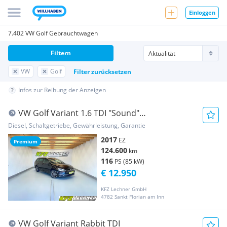
Einloggen
7.402 VW Golf Gebrauchtwagen
Filtern
VW
Golf
Filter zurücksetzen
Infos zur Reihung der Anzeigen
VW Golf Variant 1.6 TDI "Sound"
AHK*NAVI*SITZH
Diesel, Schaltgetriebe, Gewährleistung, Garantie
2017
EZ
Premium
124.600
km
116
PS (85 kW)
€ 12.950
KFZ Lechner GmbH
4782 Sankt Florian am Inn
VW Golf Variant Rabbit TDI