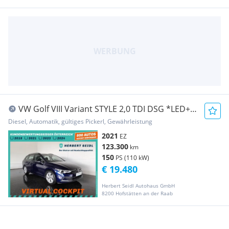
VW Golf VIII Variant STYLE 2,0 TDI DSG *LED+ /
VIR...
Diesel, Automatik, gültiges Pickerl, Gewährleistung
2021
EZ
123.300
km
150
PS (110 kW)
€ 19.480
Herbert Seidl Autohaus GmbH
8200 Hofstätten an der Raab