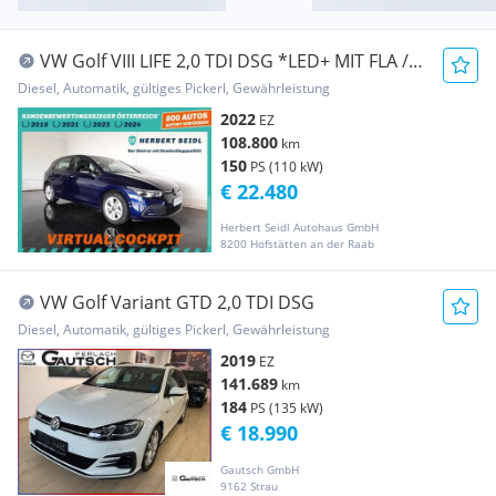
VW Golf VIII LIFE 2,0 TDI DSG *LED+ MIT FLA /
SPOR...
Diesel, Automatik, gültiges Pickerl, Gewährleistung
2022
EZ
108.800
km
150
PS (110 kW)
€ 22.480
Herbert Seidl Autohaus GmbH
8200 Hofstätten an der Raab
VW Golf Variant GTD 2,0 TDI DSG
Diesel, Automatik, gültiges Pickerl, Gewährleistung
2019
EZ
141.689
km
184
PS (135 kW)
€ 18.990
Gautsch GmbH
9162 Strau