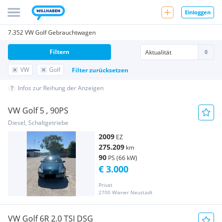
Einloggen
7.352 VW Golf Gebrauchtwagen
Filtern
VW
Golf
Filter zurücksetzen
Infos zur Reihung der Anzeigen
VW Golf 5 , 90PS
Diesel, Schaltgetriebe
2009
EZ
275.209
km
90
PS (66 kW)
€ 3.000
Privat
2700 Wiener Neustadt
VW Golf 6R 2.0 TSI DSG