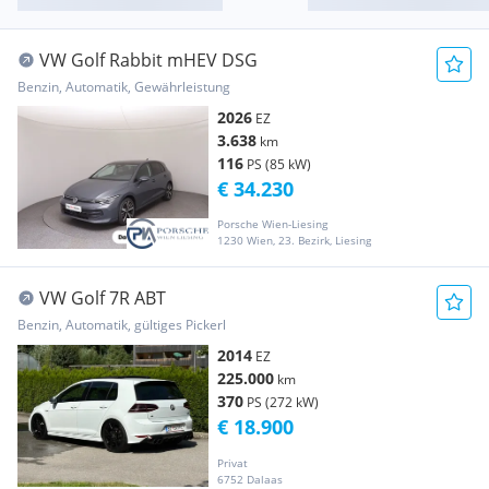
VW Golf Rabbit mHEV DSG
Benzin, Automatik, Gewährleistung
2026
EZ
3.638
km
116
PS (85 kW)
€ 34.230
Porsche Wien-Liesing
1230 Wien, 23. Bezirk, Liesing
VW Golf 7R ABT
Benzin, Automatik, gültiges Pickerl
2014
EZ
225.000
km
370
PS (272 kW)
€ 18.900
Privat
6752 Dalaas