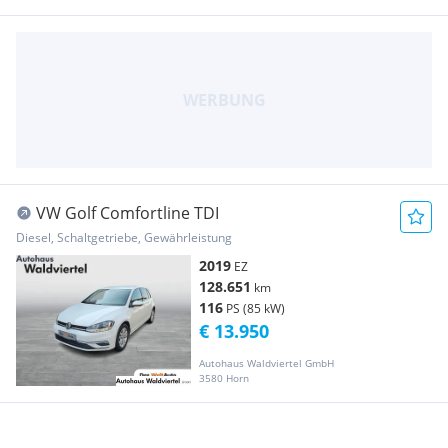
VW Golf Comfortline TDI
Diesel, Schaltgetriebe, Gewährleistung
2019
EZ
128.651
km
116
PS (85 kW)
€ 13.950
Autohaus Waldviertel GmbH
3580 Horn