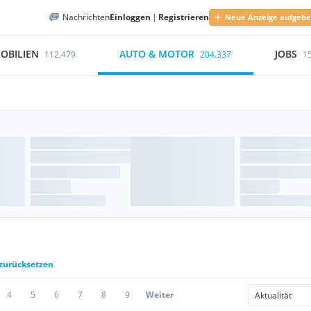
Nachrichten
Einloggen
|
Registrieren
Neue Anzeige aufgeb
OBILIEN
AUTO & MOTOR
JOBS
112.479
204.337
1
 zurücksetzen
4
5
6
7
8
9
Weiter