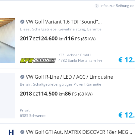
Infos zur Reihung d
VW Golf Variant 1.6 TDI "Sound"
AHK*NAVI*SITZH
Diesel, Schaltgetriebe, Gewährleistung, Garantie
2017
124.600
116
EZ
km
PS (85 kW)
KFZ Lechner GmbH
€ 12
4782 Sankt Florian am Inn
VW Golf R-Line / LED / ACC / Limousine
Benzin, Schaltgetriebe, gültiges Pickerl, Garantie
2018
114.500
86
EZ
km
PS (63 kW)
Privat
€ 12
6385 Schwendt
VW Golf GTI Aut. MATRIX DISCOVER 18er MEGA-