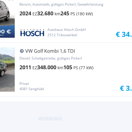
DEAL
Benzin, Automatik, gültiges Pickerl, Gewährleistung
2024
32.680
245
EZ
km
PS (180 kW)
Autohaus Hösch GmbH
€ 34
2512 Tribuswinkel
VW Golf Kombi 1,6 TDI
Diesel, Schaltgetriebe, gültiges Pickerl
2011
348.000
105
EZ
km
PS (77 kW)
Privat
€ 3
4081 Senghübl