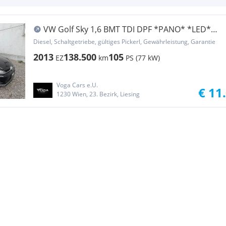
VW Golf Sky 1,6 BMT TDI DPF *PANO* *LED*
*MASSAGE*
Diesel, Schaltgetriebe, gültiges Pickerl, Gewährleistung, Garantie
2013
138.500
105
EZ
km
PS (77 kW)
Voga Cars e.U.
€ 11
1230 Wien, 23. Bezirk, Liesing