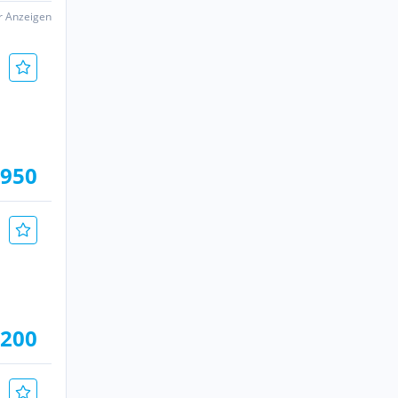
er Anzeigen
.950
.200