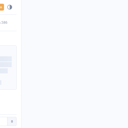
en
5.586