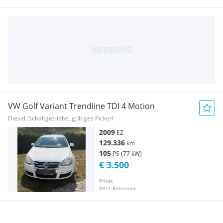
VW Golf Variant Trendline TDI 4 Motion
Diesel, Schaltgetriebe, gültiges Pickerl
2009
EZ
129.336
km
105
PS (77 kW)
€ 3.500
Privat
8971 Rohrmoos