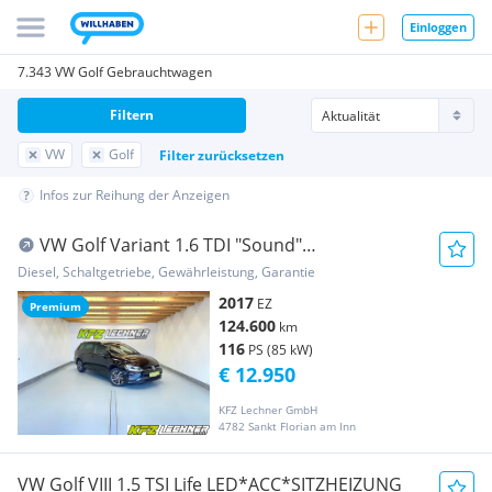
Einloggen
7.343 VW Golf Gebrauchtwagen
Filtern
VW
Golf
Filter zurücksetzen
Infos zur Reihung der Anzeigen
VW Golf Variant 1.6 TDI "Sound"
AHK*NAVI*SITZH
Diesel, Schaltgetriebe, Gewährleistung, Garantie
2017
EZ
Premium
124.600
km
116
PS (85 kW)
€ 12.950
KFZ Lechner GmbH
4782 Sankt Florian am Inn
VW Golf VIII 1.5 TSI Life LED*ACC*SITZHEIZUNG