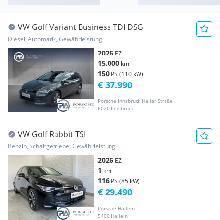
VW Golf Variant Business TDI DSG
Diesel, Automatik, Gewährleistung
2026
EZ
15.000
km
150
PS (110 kW)
€ 37.990
Porsche Innsbruck Haller Straße
6020 Innsbruck
VW Golf Rabbit TSI
Benzin, Schaltgetriebe, Gewährleistung
2026
EZ
1
km
116
PS (85 kW)
€ 29.490
Porsche Hallein
5400 Hallein