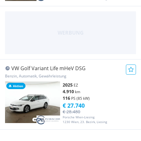
VW Golf Variant Life mHeV DSG
Benzin, Automatik, Gewährleistung
2025
EZ
Aktion
4.910
km
116
PS (85 kW)
€ 27.740
€ 28.480
Porsche Wien-Liesing
1230 Wien, 23. Bezirk, Liesing