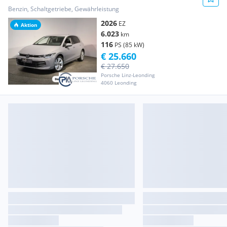
Benzin, Schaltgetriebe, Gewährleistung
2026
EZ
Aktion
6.023
km
116
PS (85 kW)
€ 25.660
€ 27.650
Porsche Linz-Leonding
4060 Leonding