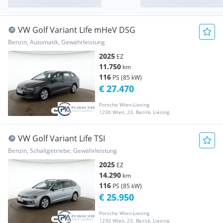
VW Golf Variant Life mHeV DSG
Benzin, Automatik, Gewährleistung
2025
EZ
11.750
km
116
PS (85 kW)
€ 27.470
Porsche Wien-Liesing
1230 Wien, 23. Bezirk, Liesing
VW Golf Variant Life TSI
Benzin, Schaltgetriebe, Gewährleistung
2025
EZ
14.290
km
116
PS (85 kW)
€ 25.950
Porsche Wien-Liesing
1230 Wien, 23. Bezirk, Liesing