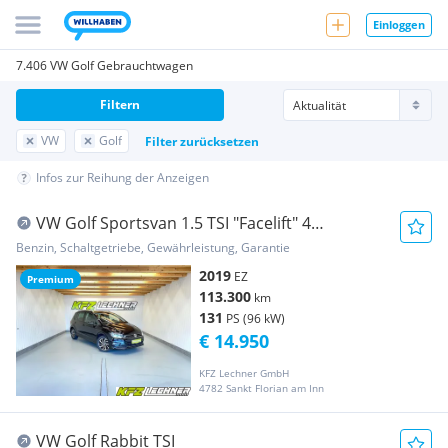
Einloggen
7.406 VW Golf Gebrauchtwagen
Filtern
VW
Golf
Filter zurücksetzen
Infos zur Reihung der Anzeigen
VW Golf Sportsvan 1.5 TSI "Facelift" 4
Zylinder*AH...
Benzin, Schaltgetriebe, Gewährleistung, Garantie
2019
EZ
Premium
113.300
km
131
PS (96 kW)
€ 14.950
KFZ Lechner GmbH
4782 Sankt Florian am Inn
VW Golf Rabbit TSI