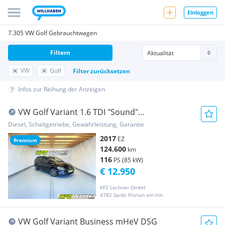
Einloggen
7.305 VW Golf Gebrauchtwagen
Filtern
VW
Golf
Filter zurücksetzen
Infos zur Reihung der Anzeigen
VW Golf Variant 1.6 TDI "Sound"
AHK*NAVI*SITZH
Diesel, Schaltgetriebe, Gewährleistung, Garantie
2017
EZ
Premium
124.600
km
116
PS (85 kW)
€ 12.950
KFZ Lechner GmbH
4782 Sankt Florian am Inn
VW Golf Variant Business mHeV DSG