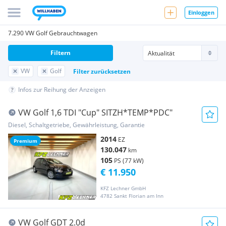
Einloggen
7.290 VW Golf Gebrauchtwagen
Filtern
VW
Golf
Filter zurücksetzen
Infos zur Reihung der Anzeigen
VW Golf 1,6 TDI "Cup" SITZH*TEMP*PDC"
Diesel, Schaltgetriebe, Gewährleistung, Garantie
2014
EZ
Premium
130.047
km
105
PS (77 kW)
€ 11.950
KFZ Lechner GmbH
4782 Sankt Florian am Inn
VW Golf GDT 2.0d