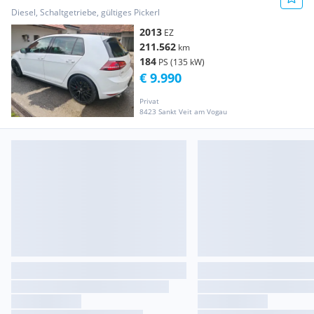
Diesel, Schaltgetriebe, gültiges Pickerl
2013
EZ
211.562
km
184
PS (135 kW)
€ 9.990
Privat
8423 Sankt Veit am Vogau