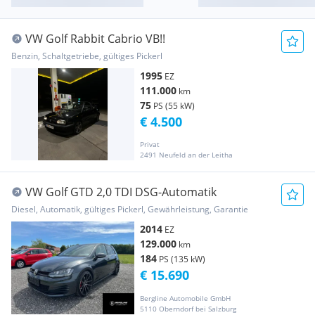
VW Golf Rabbit Cabrio VB!!
Benzin, Schaltgetriebe, gültiges Pickerl
1995
EZ
111.000
km
75
PS (55 kW)
€ 4.500
Privat
2491 Neufeld an der Leitha
VW Golf GTD 2,0 TDI DSG-Automatik
Diesel, Automatik, gültiges Pickerl, Gewährleistung, Garantie
2014
EZ
129.000
km
184
PS (135 kW)
€ 15.690
Bergline Automobile GmbH
5110 Oberndorf bei Salzburg