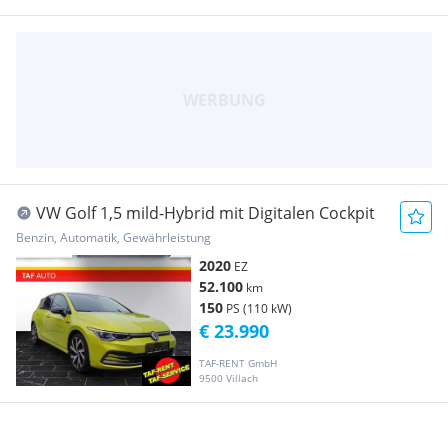
VW Golf 1,5 mild-Hybrid mit Digitalen Cockpit
Benzin, Automatik, Gewährleistung
2020
EZ
52.100
km
150
PS (110 kW)
€ 23.990
TAF-RENT GmbH
9500 Villach