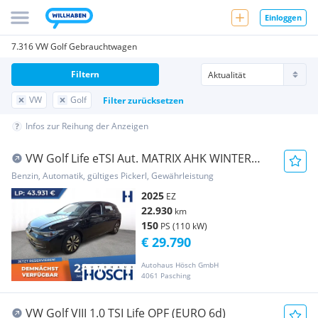
Einloggen
7.316 VW Golf Gebrauchtwagen
Filtern
VW
Golf
Filter zurücksetzen
Infos zur Reihung der Anzeigen
VW Golf Life eTSI Aut. MATRIX AHK WINTER
SCHNELL S...
Benzin, Automatik, gültiges Pickerl, Gewährleistung
2025
EZ
22.930
km
150
PS (110 kW)
€ 29.790
Autohaus Hösch GmbH
4061 Pasching
VW Golf VIII 1.0 TSI Life OPF (EURO 6d)