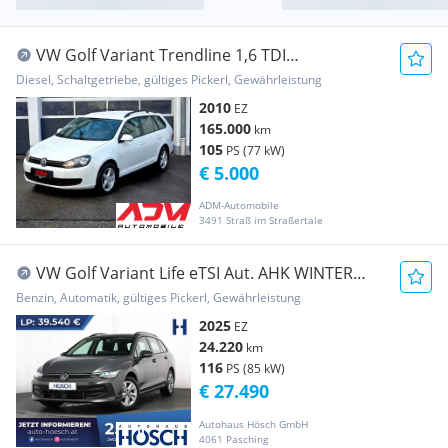
VW Golf Variant Trendline 1,6 TDI
DPF***1.Besitz, ...
Diesel, Schaltgetriebe, gültiges Pickerl, Gewährleistung
2010
EZ
165.000
km
105
PS (77 kW)
€ 5.000
ADM-Automobile
3491 Straß im Straßertale
VW Golf Variant Life eTSI Aut. AHK WINTER
NAV 12,9...
Benzin, Automatik, gültiges Pickerl, Gewährleistung
2025
EZ
24.220
km
116
PS (85 kW)
€ 27.490
Autohaus Hösch GmbH
4061 Pasching