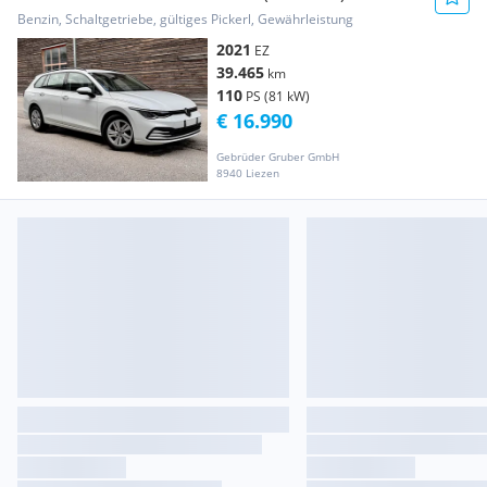
Benzin, Schaltgetriebe, gültiges Pickerl, Gewährleistung
2021
EZ
39.465
km
110
PS (81 kW)
€ 16.990
Gebrüder Gruber GmbH
8940 Liezen