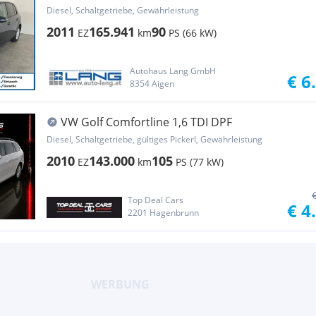
Diesel, Schaltgetriebe, Gewährleistung
2011
165.941
90
EZ
km
PS (66 kW)
Autohaus Lang GmbH
€ 6
8354 Aigen
VW Golf Comfortline 1,6 TDI DPF
Diesel, Schaltgetriebe, gültiges Pickerl, Gewährleistung
2010
143.000
105
EZ
km
PS (77 kW)
Top Deal Cars
€ 4
2201 Hagenbrunn