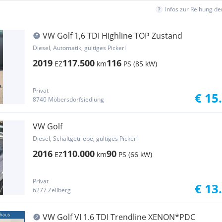
Infos zur Reihung d
VW Golf 1,6 TDI Highline TOP Zustand
Diesel, Automatik, gültiges Pickerl
2019
117.500
116
EZ
km
PS (85 kW)
Privat
€ 15
8740 Möbersdorfsiedlung
VW Golf
Diesel, Schaltgetriebe, gültiges Pickerl
2016
110.000
90
EZ
km
PS (66 kW)
Privat
€ 13
6277 Zellberg
VW Golf VI 1.6 TDI Trendline XENON*PDC