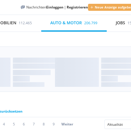
Nachrichten
Einloggen
|
Registrieren
Neue Anzeige aufgeb
OBILIEN
AUTO & MOTOR
JOBS
112.465
206.799
1
 zurücksetzen
4
5
6
7
8
9
Weiter