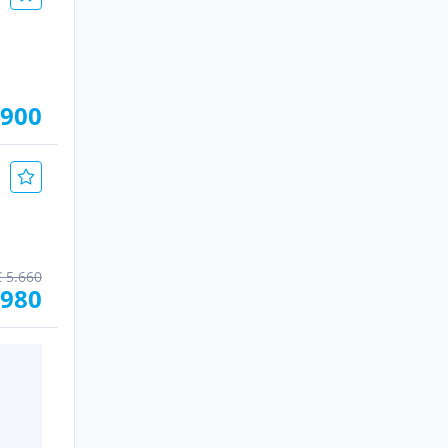
.900
€ 5.660
.980