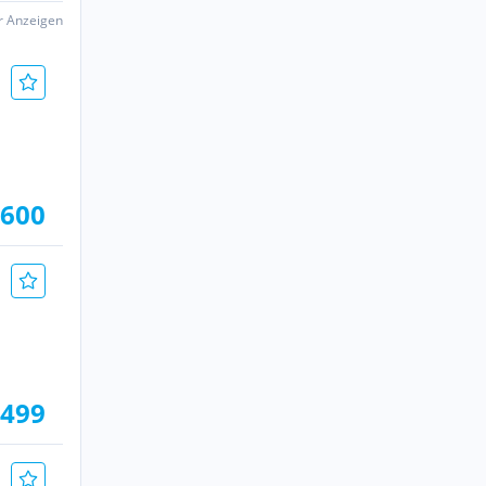
er Anzeigen
.600
.499