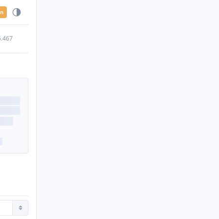
en
5.467