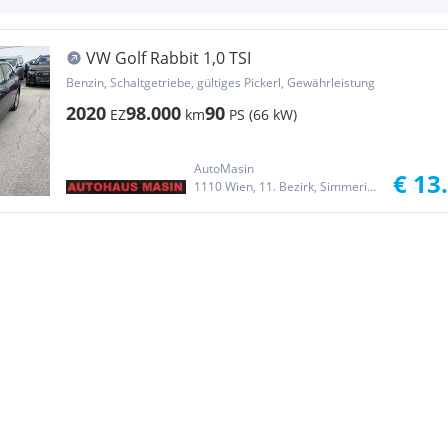
VW Golf Rabbit 1,0 TSI
Benzin, Schaltgetriebe, gültiges Pickerl, Gewährleistung
2020
98.000
90
EZ
km
PS (66 kW)
AutoMasin
€ 13
1110 Wien, 11. Bezirk, Simmering