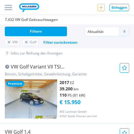
Einloggen
7.432 VW Golf Gebrauchtwagen
Filtern
VW
Golf
Filter zurücksetzen
Infos zur Reihung der Anzeigen
VW Golf Variant VII TSI
"LED*PANO*SITZH*NAVI"
Benzin, Schaltgetriebe, Gewährleistung, Garantie
2017
EZ
Premium
39.200
km
110
PS (81 kW)
€ 15.950
KFZ Lechner GmbH
4782 Sankt Florian am Inn
VW Golf 1.4