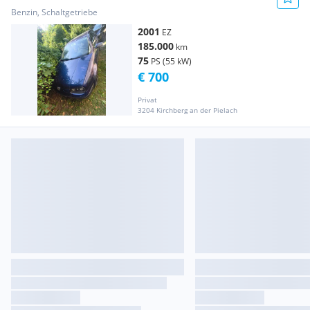
Benzin, Schaltgetriebe
2001
EZ
185.000
km
75
PS (55 kW)
€ 700
Privat
3204 Kirchberg an der Pielach