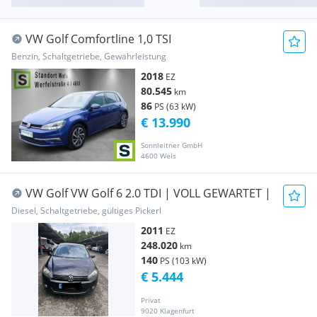
VW Golf Comfortline 1,0 TSI
Benzin, Schaltgetriebe, Gewährleistung
2018
EZ
80.545
km
86
PS (63 kW)
€ 13.990
Sonnleitner GmbH
4600 Wels
VW Golf VW Golf 6 2.0 TDI | VOLL GEWARTET |
Diesel, Schaltgetriebe, gültiges Pickerl
2011
EZ
248.020
km
140
PS (103 kW)
€ 5.444
Privat
9020 Klagenfurt