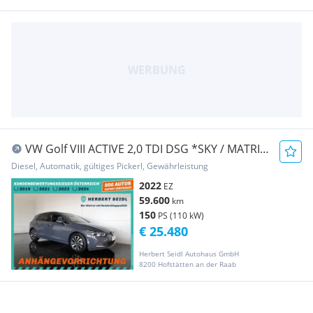
VW Golf VIII ACTIVE 2,0 TDI DSG *SKY / MATRIX-
LED ...
Diesel, Automatik, gültiges Pickerl, Gewährleistung
2022
EZ
59.600
km
150
PS (110 kW)
€ 25.480
Herbert Seidl Autohaus GmbH
8200 Hofstätten an der Raab