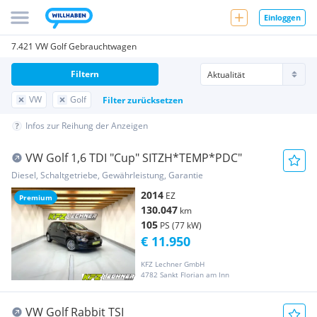
Einloggen
7.421 VW Golf Gebrauchtwagen
Filtern
VW
Golf
Filter zurücksetzen
Infos zur Reihung der Anzeigen
VW Golf 1,6 TDI "Cup" SITZH*TEMP*PDC"
Diesel, Schaltgetriebe, Gewährleistung, Garantie
2014
EZ
Premium
130.047
km
105
PS (77 kW)
€ 11.950
KFZ Lechner GmbH
4782 Sankt Florian am Inn
VW Golf Rabbit TSI