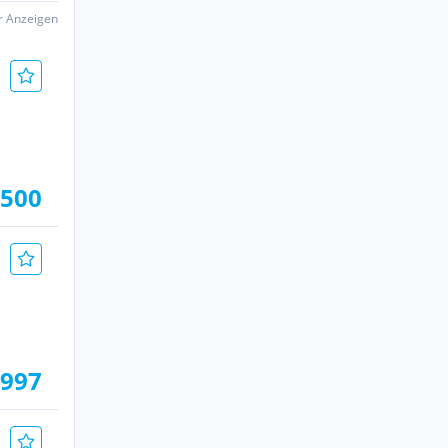
er Anzeigen
.500
.997