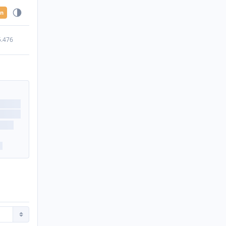
en
5.476