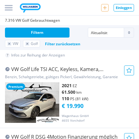
Einloggen
7.316 VW Golf Gebrauchtwagen
Filtern
VW
Golf
Filter zurücksetzen
Infos zur Reihung der Anzeigen
VW Golf Life TSI ACC, Keyless, Kamera,
Unlimited-P...
Benzin, Schaltgetriebe, gültiges Pickerl, Gewährleistung, Garantie
2021
EZ
Premium
61.500
km
110
PS (81 kW)
€ 19.990
Wagenhaus GmbH
4655 Vorchdorf
VW Golf R DSG 4Motion Finanzierung möglich