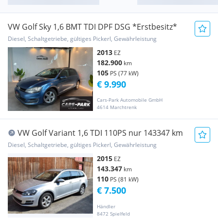
VW Golf Sky 1,6 BMT TDI DPF DSG *Erstbesitz*
Diesel, Schaltgetriebe, gültiges Pickerl, Gewährleistung
2013
EZ
182.900
km
105
PS (77 kW)
€ 9.990
Cars-Park Automobile GmbH
4614 Marchtrenk
VW Golf Variant 1,6 TDI 110PS nur 143347 km
Diesel, Schaltgetriebe, gültiges Pickerl, Gewährleistung
2015
EZ
143.347
km
110
PS (81 kW)
€ 7.500
Händler
8472 Spielfeld