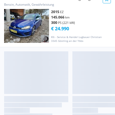
Benzin, Automatik, Gewährleistung
2015
EZ
145.066
km
300
PS (221 kW)
€ 24.990
Kfz - Service & Handel Lugbauer Christian
3345 Göstling an der Ybbs