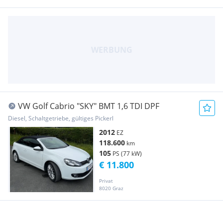
VW Golf Cabrio "SKY" BMT 1,6 TDI DPF
Diesel, Schaltgetriebe, gültiges Pickerl
2012
EZ
118.600
km
105
PS (77 kW)
€ 11.800
Privat
8020 Graz