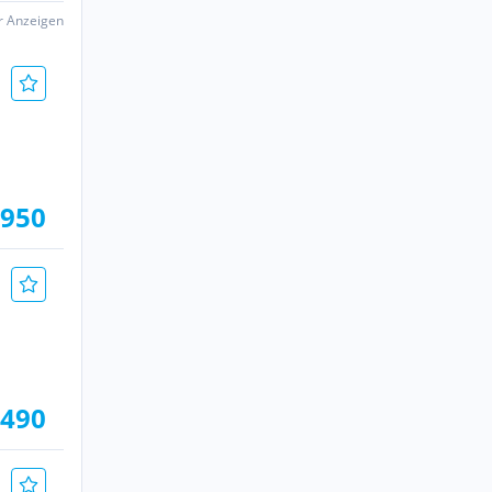
er Anzeigen
.950
.490