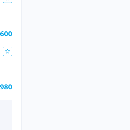
.600
.980