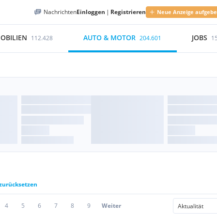
Nachrichten
Einloggen
|
Registrieren
Neue Anzeige aufgeb
OBILIEN
AUTO & MOTOR
JOBS
112.428
204.601
1
 zurücksetzen
4
5
6
7
8
9
Weiter