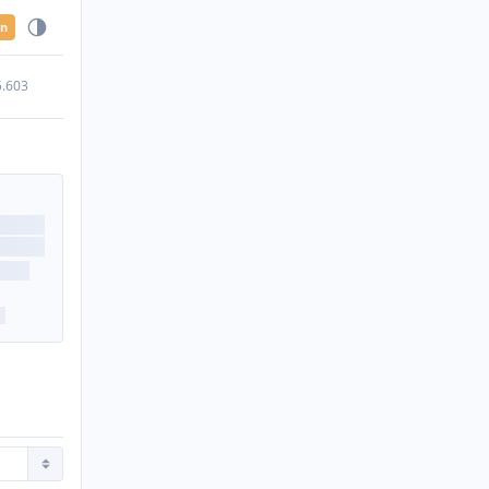
en
5.603