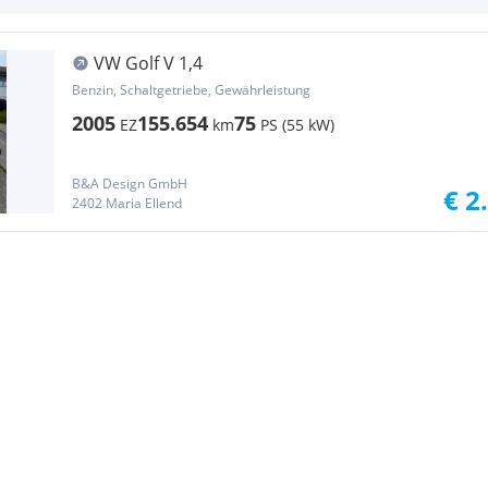
VW Golf V 1,4
Benzin, Schaltgetriebe, Gewährleistung
2005
155.654
75
EZ
km
PS (55 kW)
B&A Design GmbH
€ 2
2402 Maria Ellend