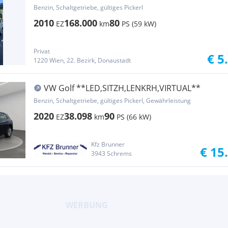
Benzin, Schaltgetriebe, gültiges Pickerl
2010
168.000
80
EZ
km
PS (59 kW)
Privat
€ 5
1220 Wien, 22. Bezirk, Donaustadt
VW Golf **LED,SITZH,LENKRH,VIRTUAL**
Benzin, Schaltgetriebe, gültiges Pickerl, Gewährleistung
2020
38.098
90
EZ
km
PS (66 kW)
Kfz Brunner
€ 15
3943 Schrems