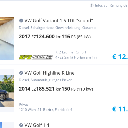
Infos zur Reihung d
VW Golf Variant 1.6 TDI "Sound"
AHK*NAVI*SITZH
Diesel, Schaltgetriebe, Gewährleistung, Garantie
2017
124.600
116
EZ
km
PS (85 kW)
KFZ Lechner GmbH
€ 12
4782 Sankt Florian am Inn
VW Golf Highline R Line
Diesel, Automatik, gültiges Pickerl
2014
185.521
150
EZ
km
PS (110 kW)
Privat
€ 11
1210 Wien, 21. Bezirk, Floridsdorf
VW Golf 1.4