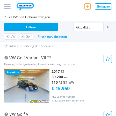
Einloggen
7.371 VW Golf Gebrauchtwagen
Filtern
VW
Golf
Filter zurücksetzen
Infos zur Reihung der Anzeigen
VW Golf Variant VII TSI
"LED*PANO*SITZH*NAVI"
Benzin, Schaltgetriebe, Gewährleistung, Garantie
2017
EZ
Premium
39.200
km
110
PS (81 kW)
€ 15.950
KFZ Lechner GmbH
4782 Sankt Florian am Inn
VW Golf V