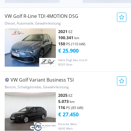
VW Golf R-Line TDI 4MOTION DSG
Diesel, Automatik, Gewährleistung
2021
EZ
100.341
km
150
PS (110 kW)
€ 25.900
Hans Pugl Ges.m.b.H
8020 Graz
VW Golf Variant Business TSI
Benzin, Schaltgetriebe, Gewährleistung
2025
EZ
5.073
km
116
PS (85 kW)
€ 27.450
Porsche Wels
4600 Wels