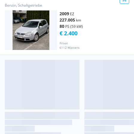
Benzin, Schaltgetriebe
2009
EZ
227.005
km
80
PS (59 kW)
€ 2.400
Privat
6112 Wattens