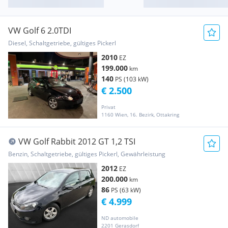
VW Golf 6 2.0TDI
Diesel, Schaltgetriebe, gültiges Pickerl
2010
EZ
199.000
km
140
PS (103 kW)
€ 2.500
Privat
1160 Wien, 16. Bezirk, Ottakring
VW Golf Rabbit 2012 GT 1,2 TSI
Benzin, Schaltgetriebe, gültiges Pickerl, Gewährleistung
2012
EZ
200.000
km
86
PS (63 kW)
€ 4.999
ND automobile
2201 Gerasdorf