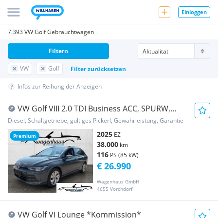
Einloggen
7.393 VW Golf Gebrauchtwagen
Filtern
VW
Golf
Filter zurücksetzen
Infos zur Reihung der Anzeigen
VW Golf VIII 2.0 TDI Business ACC, SPURW,
Sportsitze,
Diesel, Schaltgetriebe, gültiges Pickerl, Gewährleistung, Garantie
2025
EZ
Premium
38.000
km
116
PS (85 kW)
€ 26.990
Wagenhaus GmbH
4655 Vorchdorf
VW Golf VI Lounge *Kommission*