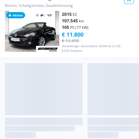
Benzin, Schaltgetriebe, Gewährleistung
2015
EZ
Aktion
107.545
km
105
PS (77 kW)
€ 11.800
€ 12.490
Unterberger Automobile GmbH & Co KG
6330 Kufstein