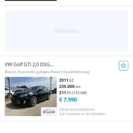
VW Golf GTI 2,0 DSG
**Eintausch*Finanzierung**
Benzin, Automatik, gültiges Pickerl, Gewährleistung
2011
EZ
235.000
km
211
PS (155 kW)
€ 7.990
S-Drive Automobilpartner
2231 Strasshof an der Nordbahn