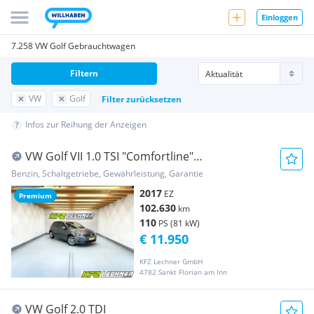
Einloggen
7.258 VW Golf Gebrauchtwagen
Filtern
VW
Golf
Filter zurücksetzen
Infos zur Reihung der Anzeigen
VW Golf VII 1.0 TSI "Comfortline"
SITZH*PDC*FREISP...
Benzin, Schaltgetriebe, Gewährleistung, Garantie
2017
EZ
Premium
102.630
km
110
PS (81 kW)
€ 11.950
KFZ Lechner GmbH
4782 Sankt Florian am Inn
VW Golf 2.0 TDI