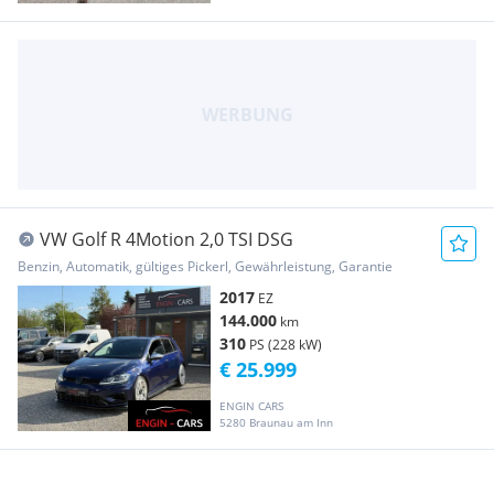
VW Golf R 4Motion 2,0 TSI DSG
Benzin, Automatik, gültiges Pickerl, Gewährleistung, Garantie
2017
EZ
144.000
km
310
PS (228 kW)
€ 25.999
ENGIN CARS
5280 Braunau am Inn