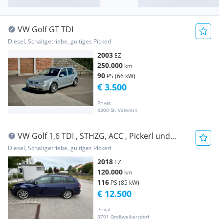
VW Golf GT TDI
Diesel, Schaltgetriebe, gültiges Pickerl
2003
EZ
250.000
km
90
PS (66 kW)
€ 3.500
Privat
4300 St. Valentin
VW Golf 1,6 TDI , STHZG, ACC , Pickerl und
Service neu
Diesel, Schaltgetriebe, gültiges Pickerl
2018
EZ
120.000
km
116
PS (85 kW)
€ 12.500
Privat
3701 Großweikersdorf