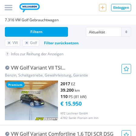
Einloggen
7.316 VW Golf Gebrauchtwagen
Filtern
VW
Golf
Filter zurücksetzen
Infos zur Reihung der Anzeigen
VW Golf Variant VII TSI
"LED*PANO*SITZH*NAVI"
Benzin, Schaltgetriebe, Gewährleistung, Garantie
2017
EZ
Premium
39.200
km
110
PS (81 kW)
€ 15.950
KFZ Lechner GmbH
4782 Sankt Florian am Inn
VW Golf Variant Comfortline 1,6 TDI SCR DSG