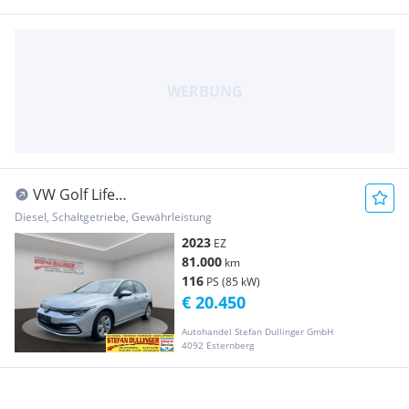
VW Golf Life
ALU*PDC*AHK*LED*DAB*VC*SHZ*KLIMAAUT
Diesel, Schaltgetriebe, Gewährleistung
2023
EZ
81.000
km
116
PS (85 kW)
€ 20.450
Autohandel Stefan Dullinger GmbH
4092 Esternberg