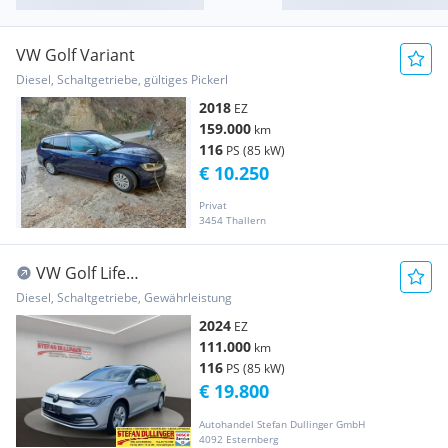
VW Golf Variant
Diesel, Schaltgetriebe, gültiges Pickerl
2018
EZ
159.000
km
116
PS (85 kW)
€ 10.250
Privat
3454 Thallern
VW Golf Life
ALU*PDC*NAVI*LED*DAB*SHZ*VC*LenkradHZ
Diesel, Schaltgetriebe, Gewährleistung
2024
EZ
111.000
km
116
PS (85 kW)
€ 19.800
Autohandel Stefan Dullinger GmbH
4092 Esternberg