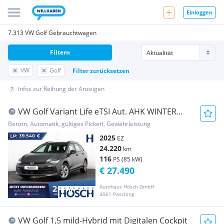
Einloggen
7.313 VW Golf Gebrauchtwagen
Filtern
VW
Golf
Filter zurücksetzen
Infos zur Reihung der Anzeigen
VW Golf Variant Life eTSI Aut. AHK WINTER
NAV 12,9...
Benzin, Automatik, gültiges Pickerl, Gewährleistung
2025
EZ
24.220
km
116
PS (85 kW)
€ 27.490
Autohaus Hösch GmbH
4061 Pasching
VW Golf 1,5 mild-Hybrid mit Digitalen Cockpit