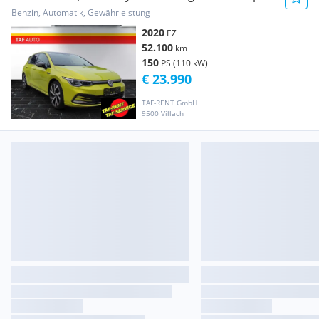
Benzin, Automatik, Gewährleistung
2020
EZ
52.100
km
150
PS (110 kW)
€ 23.990
TAF-RENT GmbH
9500 Villach