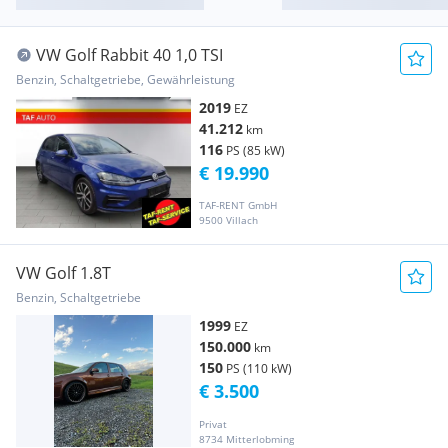
VW Golf Rabbit 40 1,0 TSI
Benzin, Schaltgetriebe, Gewährleistung
2019
EZ
41.212
km
116
PS (85 kW)
€ 19.990
TAF-RENT GmbH
9500 Villach
VW Golf 1.8T
Benzin, Schaltgetriebe
1999
EZ
150.000
km
150
PS (110 kW)
€ 3.500
Privat
8734 Mitterlobming