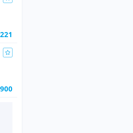
.221
.900