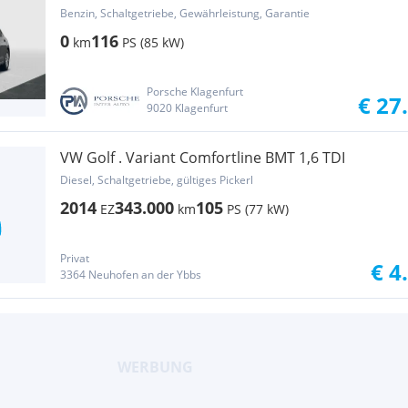
Benzin, Schaltgetriebe, Gewährleistung, Garantie
0
116
km
PS (85 kW)
Porsche Klagenfurt
€ 27
9020 Klagenfurt
VW Golf . Variant Comfortline BMT 1,6 TDI
Diesel, Schaltgetriebe, gültiges Pickerl
2014
343.000
105
EZ
km
PS (77 kW)
Privat
€ 4
3364 Neuhofen an der Ybbs