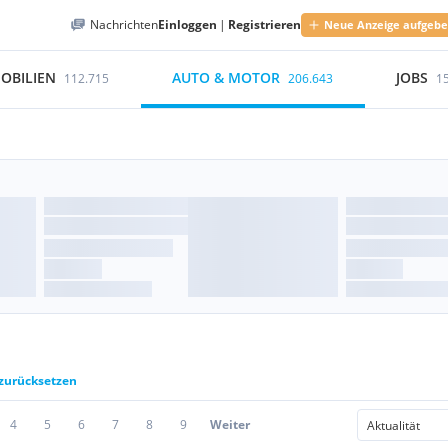
Nachrichten
Einloggen
|
Registrieren
Neue Anzeige aufgeb
OBILIEN
AUTO & MOTOR
JOBS
112.715
206.643
1
 zurücksetzen
4
5
6
7
8
9
Weiter