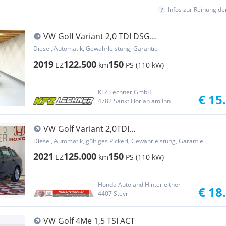
Infos zur Reihung d
VW Golf Variant 2,0 TDI DSG
''NAVI*SITZH*ACC*USB''
Diesel, Automatik, Gewährleistung, Garantie
2019
122.500
150
EZ
km
PS (110 kW)
KFZ Lechner GmbH
€ 15
4782 Sankt Florian am Inn
VW Golf Variant 2,0TDI
DSG/LED/NAVI/AHV/WINTERPAKET
Diesel, Automatik, gültiges Pickerl, Gewährleistung, Garantie
2021
125.000
150
EZ
km
PS (110 kW)
Honda Autoland Hinterleitner
€ 18
4407 Steyr
VW Golf 4Me 1,5 TSI ACT