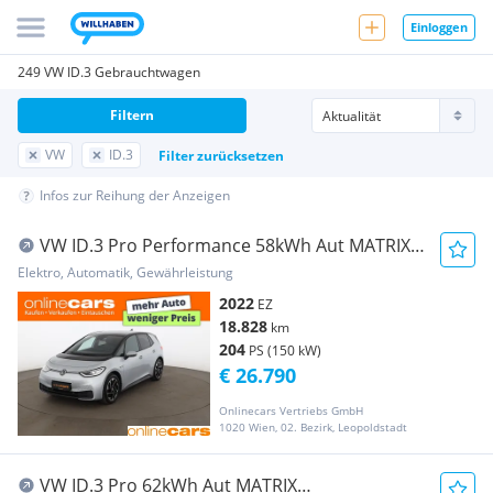
Einloggen
249 VW ID.3 Gebrauchtwagen
Filtern
VW
ID.3
Filter zurücksetzen
Infos zur Reihung der Anzeigen
VW ID.3 Pro Performance 58kWh Aut MATRIX
RADAR NAVI
Elektro, Automatik, Gewährleistung
2022
EZ
18.828
km
204
PS (150 kW)
€ 26.790
Onlinecars Vertriebs GmbH
1020 Wien, 02. Bezirk, Leopoldstadt
VW ID.3 Pro 62kWh Aut MATRIX