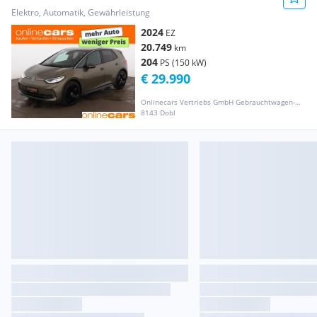
WAERMEPUMPE 360-CAM
Elektro, Automatik, Gewährleistung
2024
EZ
20.749
km
204
PS (150 kW)
€ 29.990
Onlinecars Vertriebs GmbH Gebrauchtwagen-Outlet  Werkstätte  Spenglerei  Lackiererei
8143 Dobl