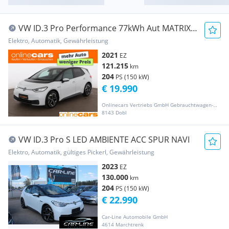
VW ID.3 Pro Performance 77kWh Aut MATRIX
RADAR NAVI
Elektro, Automatik, Gewährleistung
2021
EZ
121.215
km
204
PS (150 kW)
€ 19.990
Onlinecars Vertriebs GmbH Gebrauchtwagen-Outlet  Werkstätte  Spenglerei  Lackiererei
8143 Dobl
VW ID.3 Pro S LED AMBIENTE ACC SPUR NAVI
Elektro, Automatik, gültiges Pickerl, Gewährleistung
2023
EZ
130.000
km
204
PS (150 kW)
€ 22.990
Car-Line Automobile GmbH
4614 Marchtrenk