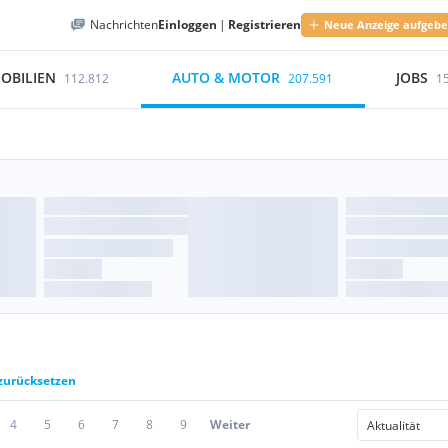
Nachrichten
Einloggen
|
Registrieren
Neue Anzeige aufgeb
OBILIEN
AUTO & MOTOR
JOBS
112.812
207.591
1
 zurücksetzen
4
5
6
7
8
9
Weiter