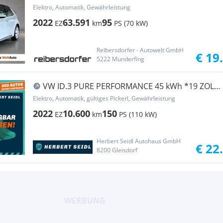
Elektro, Automatik, Gewährleistung
2022
63.591
95
EZ
km
PS (70 kW)
Reibersdorfer - Autowelt GmbH
€ 19
5222 Munderfing
VW ID.3 PURE PERFORMANCE 45 kWh *19 ZOLL
/ AR HEAD...
Elektro, Automatik, gültiges Pickerl, Gewährleistung
2022
10.600
150
EZ
km
PS (110 kW)
Herbert Seidl Autohaus GmbH
€ 22
8200 Gleisdorf