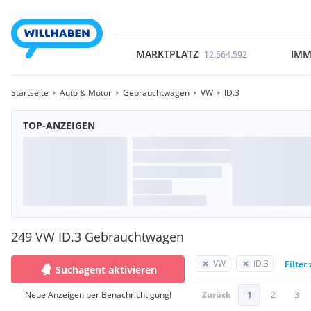
MARKTPLATZ
IMM
12.564.592
Startseite
Auto & Motor
Gebrauchtwagen
VW
ID.3
TOP-ANZEIGEN
249 VW ID.3 Gebrauchtwagen
VW
ID.3
Filter
Suchagent aktivieren
Neue Anzeigen per Benachrichtigung!
Zurück
1
2
3