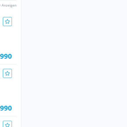
er Anzeigen
.990
.990