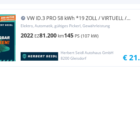
VW ID.3 PRO 58 kWh *19 ZOLL / VIRTUELL /
VOLL-LED ...
Elektro, Automatik, gültiges Pickerl, Gewährleistung
2022
81.200
145
EZ
km
PS (107 kW)
Herbert Seidl Autohaus GmbH
€ 21
8200 Gleisdorf