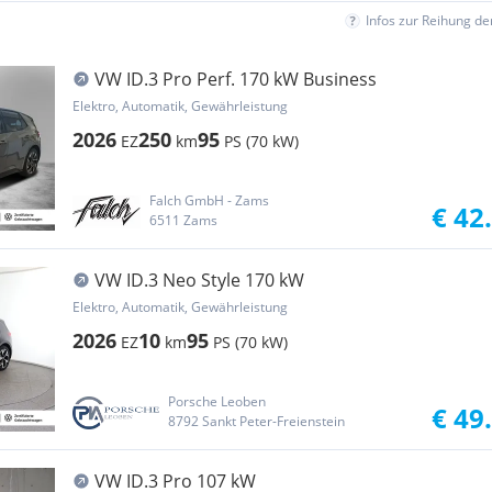
Infos zur Reihung d
VW ID.3 Pro Perf. 170 kW Business
Elektro, Automatik, Gewährleistung
2026
250
95
EZ
km
PS (70 kW)
Falch GmbH - Zams
€ 42
6511 Zams
VW ID.3 Neo Style 170 kW
Elektro, Automatik, Gewährleistung
2026
10
95
EZ
km
PS (70 kW)
Porsche Leoben
€ 49
8792 Sankt Peter-Freienstein
VW ID.3 Pro 107 kW