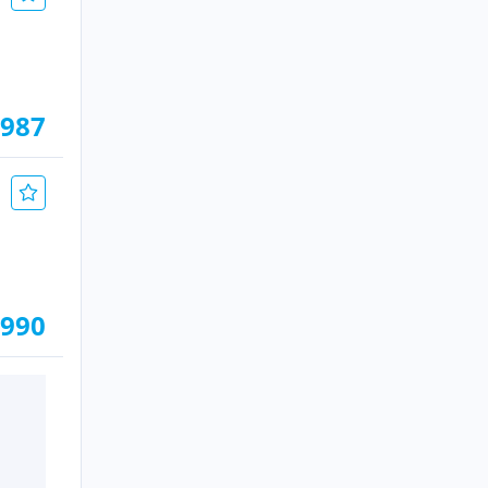
.987
.990