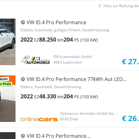
Infos zur Reihung d
VW ID.4 Pro Performance
Elektro, Automatik, gültiges Pickerl, Gewährleistung
2022
88.250
204
EZ
km
PS (150 kW)
FM-Automobile GmbH
€ 27
4663 Laakirchen
VW ID.4 Pro Performance 77kWh Aut LED
RADAR NAVI PD
Elektro, Automatik, Gewährleistung
2022
48.330
204
EZ
km
PS (150 kW)
Onlinecars Vertriebs GmbH Gebrauchtwagen-Outlet  Werkstätte  Spenglerei  Lackiererei
€ 26
8143 Dobl
VW ID.4 Pro Performance