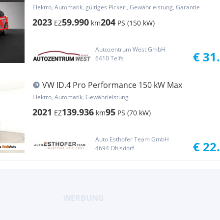
82kWh...AHK/LED/NAVI
Elektro, Automatik, gültiges Pickerl, Gewährleistung, Garantie
2023
59.990
204
EZ
km
PS (150 kW)
Autozentrum West GmbH
€ 31
6410 Telfs
VW ID.4 Pro Performance 150 kW Max
Elektro, Automatik, Gewährleistung
2021
139.936
95
EZ
km
PS (70 kW)
Auto Esthofer Team GmbH
€ 22
4694 Ohlsdorf