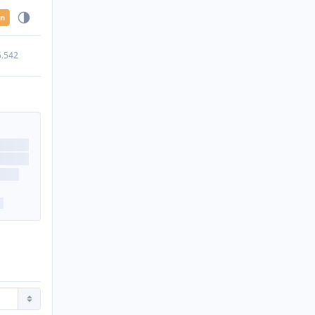
en
5.542