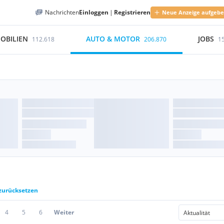
Nachrichten
Einloggen
|
Registrieren
Neue Anzeige aufgeb
OBILIEN
AUTO & MOTOR
JOBS
112.618
206.870
1
 zurücksetzen
4
5
6
Weiter