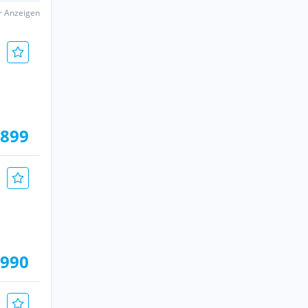
er Anzeigen
.899
.990