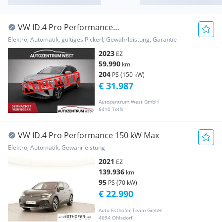
VW ID.4 Pro Performance
82kWh...AHK/LED/NAVI
Elektro, Automatik, gültiges Pickerl, Gewährleistung, Garantie
2023
EZ
59.990
km
204
PS (150 kW)
€ 31.987
Autozentrum West GmbH
6410 Telfs
VW ID.4 Pro Performance 150 kW Max
Elektro, Automatik, Gewährleistung
2021
EZ
139.936
km
95
PS (70 kW)
€ 22.990
Auto Esthofer Team GmbH
4694 Ohlsdorf