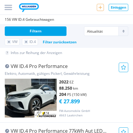
Einloggen
156 VW ID.4 Gebrauchtwagen
Filtern
VW
ID.4
Filter zurücksetzen
Infos zur Reihung der Anzeigen
VW ID.4 Pro Performance
Elektro, Automatik, gültiges Pickerl, Gewährleistung
2022
EZ
88.250
km
204
PS (150 kW)
€ 27.899
FM-Automobile GmbH
4663 Laakirchen
VW ID.4 Pro Performance 77kWh Aut LED