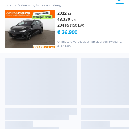
RADAR NAVI PD
Elektro, Automatik, Gewährleistung
2022
EZ
48.330
km
204
PS (150 kW)
€ 26.990
Onlinecars Vertriebs GmbH Gebrauchtwagen-Outlet  Werkstätte  Spenglerei  Lackiererei
8143 Dobl