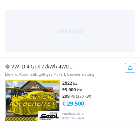
VW ID.4 GTX 77kWh 4WD
*MATRIX+AHV+NAVI*
Elektro, Automatik, gültiges Pickerl, Gewährleistung
2022
EZ
93.000
km
299
PS (220 kW)
€ 29.500
Autohaus Seidl
8200 Gleisdorf