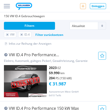
Einloggen
156 VW ID.4 Gebrauchtwagen
Filtern
VW
ID.4
Filter zurücksetzen
Infos zur Reihung der Anzeigen
VW ID.4 Pro Performance
82kWh...AHK/LED/NAVI
Elektro, Automatik, gültiges Pickerl, Gewährleistung, Garantie
2023
EZ
59.990
km
204
PS (150 kW)
€ 31.987
Autozentrum West GmbH
6410 Telfs
VW ID.4 Pro Performance 150 kW Max