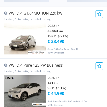
VW ID.4 GTX 4MOTION 220 kW
Elektro, Automatik, Gewährleistung
2022
EZ
32.064
km
105
PS (77 kW)
€ 33.490
Auto Esthofer Team GmbH
4694 Ohlsdorf
VW ID.4 Pure 125 kW Business
Elektro, Automatik, Gewährleistung
2026
EZ
141
km
95
PS (70 kW)
€ 44.990
Rudi Lins Gesellschaft m.b.H. & Co.
6900 Bregenz