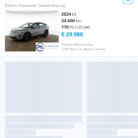
Elektro, Automatik, Gewährleistung
2024
EZ
34.600
km
170
PS (125 kW)
€ 29.980
Porsche Wien-Liesing
1230 Wien, 23. Bezirk, Liesing