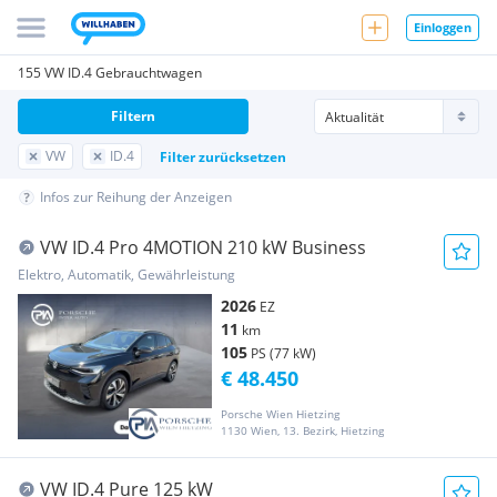
Einloggen
155 VW ID.4 Gebrauchtwagen
Filtern
VW
ID.4
Filter zurücksetzen
Infos zur Reihung der Anzeigen
VW ID.4 Pro 4MOTION 210 kW Business
Elektro, Automatik, Gewährleistung
2026
EZ
11
km
105
PS (77 kW)
€ 48.450
Porsche Wien Hietzing
1130 Wien, 13. Bezirk, Hietzing
VW ID.4 Pure 125 kW