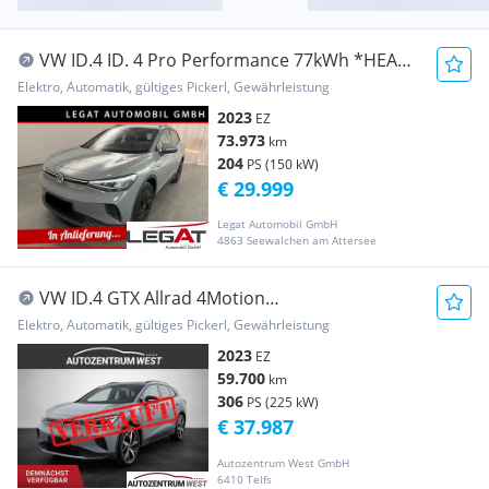
VW ID.4 ID. 4 Pro Performance 77kWh *HEAD-
UP*360°KAMERA...
Elektro, Automatik, gültiges Pickerl, Gewährleistung
2023
EZ
73.973
km
204
PS (150 kW)
€ 29.999
Legat Automobil GmbH
4863 Seewalchen am Attersee
VW ID.4 GTX Allrad 4Motion
82kWh...AHK/NAVI/Matrix...
Elektro, Automatik, gültiges Pickerl, Gewährleistung
2023
EZ
59.700
km
306
PS (225 kW)
€ 37.987
Autozentrum West GmbH
6410 Telfs