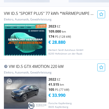
VW ID.5 "SPORT PLUS" 77 kWh *WÄRMEPUMPE /
DCC / AH...
Elektro, Automatik, Gewährleistung
2023
EZ
109.000
km
174
PS (128 kW)
€ 28.880
Herbert Seidl Autohaus GmbH
8200 Hofstätten an der Raab
VW ID.5 GTX 4MOTION 220 kW
Elektro, Automatik, Gewährleistung
2022
EZ
41.515
km
105
PS (77 kW)
€ 33.990
Porsche Kapfenberg
8605 Kapfenberg