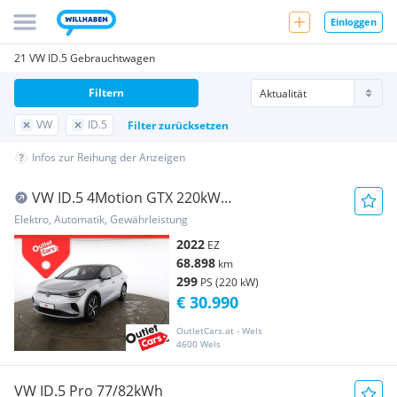
Einloggen
21 VW ID.5 Gebrauchtwagen
Filtern
VW
ID.5
Filter zurücksetzen
Infos zur Reihung der Anzeigen
VW ID.5 4Motion GTX 220kW
Wärmepumpe+IQLight+Pano
Elektro, Automatik, Gewährleistung
2022
EZ
68.898
km
299
PS (220 kW)
€ 30.990
OutletCars.at - Wels
4600 Wels
VW ID.5 Pro 77/82kWh