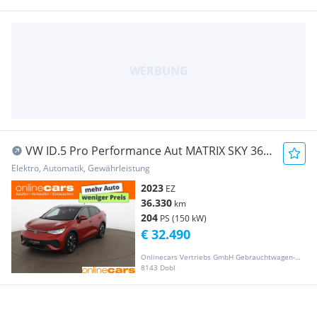
VW ID.5 Pro Performance Aut MATRIX SKY 360-
CAM RADA
Elektro, Automatik, Gewährleistung
2023
EZ
36.330
km
204
PS (150 kW)
€ 32.490
Onlinecars Vertriebs GmbH Gebrauchtwagen-Outlet  Werkstätte  Spenglerei  Lackiererei
8143 Dobl