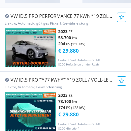
VW ID.5 PRO PERFORMANCE 77 kWh *19 ZOLL
/ VOLL-LED...
Elektro, Automatik, gültiges Pickerl, Gewährleistung
2023
EZ
58.700
km
204
PS (150 kW)
€ 29.880
Herbert Seidl Autohaus GmbH
8200 Hofstätten an der Raab
VW ID.5 PRO **77 kWh** *19 ZOLL / VOLL-LED
/ KOMOR...
Elektro, Automatik, Gewährleistung
2023
EZ
78.100
km
174
PS (128 kW)
€ 29.880
Herbert Seidl Autohaus GmbH
8200 Gleisdorf