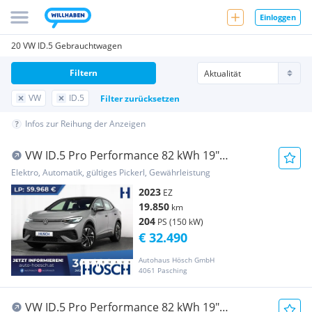
Einloggen
20 VW ID.5 Gebrauchtwagen
Filtern
VW
ID.5
Filter zurücksetzen
Infos zur Reihung der Anzeigen
VW ID.5 Pro Performance 82 kWh 19"
ASSISTENZ +++
Elektro, Automatik, gültiges Pickerl, Gewährleistung
2023
EZ
19.850
km
204
PS (150 kW)
€ 32.490
Autohaus Hösch GmbH
4061 Pasching
VW ID.5 Pro Performance 82 kWh 19"