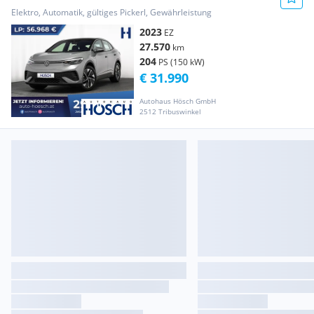
ASSISTENZ SOFORT++
Elektro, Automatik, gültiges Pickerl, Gewährleistung
2023
EZ
27.570
km
204
PS (150 kW)
€ 31.990
Autohaus Hösch GmbH
2512 Tribuswinkel