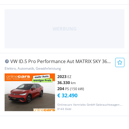
VW ID.5 Pro Performance Aut MATRIX SKY 360-
CAM RADA
Elektro, Automatik, Gewährleistung
2023
EZ
36.330
km
204
PS (150 kW)
€ 32.490
Onlinecars Vertriebs GmbH Gebrauchtwagen-Outlet  Werkstätte  Spenglerei  Lackiererei
8143 Dobl