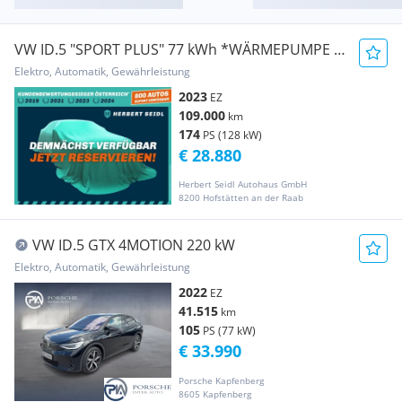
VW ID.5 "SPORT PLUS" 77 kWh *WÄRMEPUMPE /
DCC / AH...
Elektro, Automatik, Gewährleistung
2023
EZ
109.000
km
174
PS (128 kW)
€ 28.880
Herbert Seidl Autohaus GmbH
8200 Hofstätten an der Raab
VW ID.5 GTX 4MOTION 220 kW
Elektro, Automatik, Gewährleistung
2022
EZ
41.515
km
105
PS (77 kW)
€ 33.990
Porsche Kapfenberg
8605 Kapfenberg