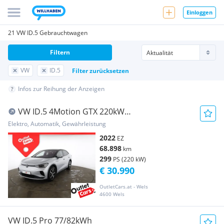
Einloggen
21 VW ID.5 Gebrauchtwagen
Filtern
VW
ID.5
Filter zurücksetzen
Infos zur Reihung der Anzeigen
VW ID.5 4Motion GTX 220kW
Wärmepumpe+IQLight+Pano
Elektro, Automatik, Gewährleistung
2022
EZ
68.898
km
299
PS (220 kW)
€ 30.990
OutletCars.at - Wels
4600 Wels
VW ID.5 Pro 77/82kWh