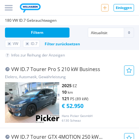
Einloggen
180 VW ID.7 Gebrauchtwagen
Filtern
VW
ID.7
Filter zurücksetzen
Infos zur Reihung der Anzeigen
VW ID.7 Tourer Pro S 210 kW Business
Elektro, Automatik, Gewährleistung
2025
EZ
10
km
121
PS (89 kW)
€ 52.950
Hans Picker GesmbH
6130 Schwaz
VW ID.7 Tourer GTX 4MOTION 250 kW