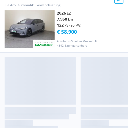
Business
Elektro, Automatik, Gewährleistung
2026
EZ
7.950
km
122
PS (90 kW)
€ 58.900
Autohaus Gmeiner Ges.m.b.H.
4342 Baumgartenberg