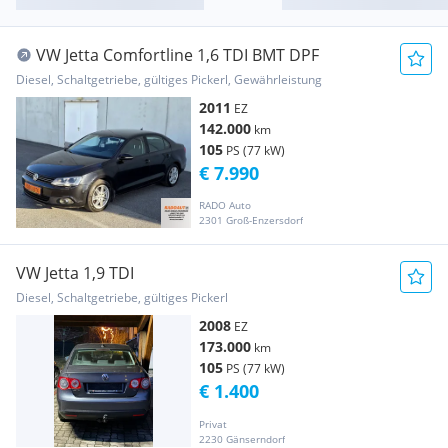
VW Jetta Comfortline 1,6 TDI BMT DPF
Diesel, Schaltgetriebe, gültiges Pickerl, Gewährleistung
2011
EZ
142.000
km
105
PS (77 kW)
€ 7.990
RADO Auto
2301 Groß-Enzersdorf
VW Jetta 1,9 TDI
Diesel, Schaltgetriebe, gültiges Pickerl
2008
EZ
173.000
km
105
PS (77 kW)
€ 1.400
Privat
2230 Gänserndorf