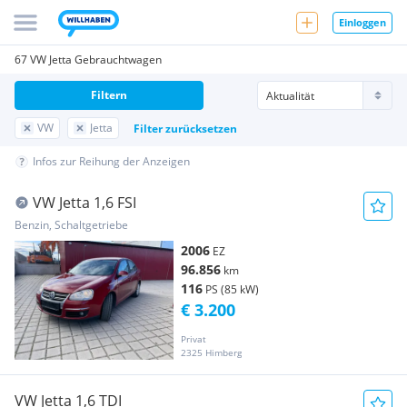
Einloggen
67 VW Jetta Gebrauchtwagen
Filtern
VW
Jetta
Filter zurücksetzen
Infos zur Reihung der Anzeigen
VW Jetta 1,6 FSI
Benzin, Schaltgetriebe
2006
EZ
96.856
km
116
PS (85 kW)
€ 3.200
Privat
2325 Himberg
VW Jetta 1,6 TDI