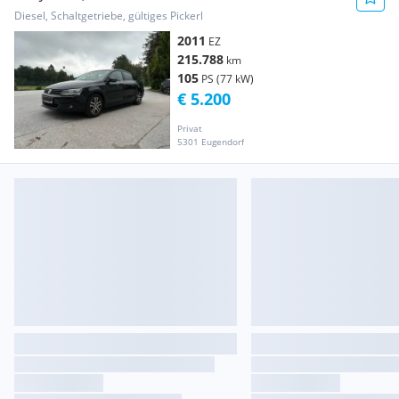
Diesel, Schaltgetriebe, gültiges Pickerl
2011
EZ
215.788
km
105
PS (77 kW)
€ 5.200
Privat
5301 Eugendorf