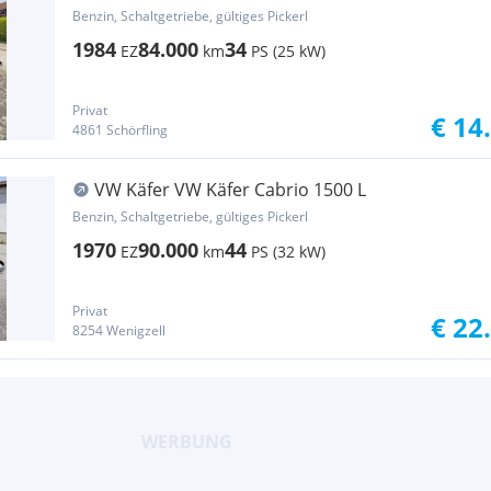
Benzin, Schaltgetriebe, gültiges Pickerl
1984
84.000
34
EZ
km
PS (25 kW)
Privat
€ 14
4861 Schörfling
VW Käfer VW Käfer Cabrio 1500 L
Benzin, Schaltgetriebe, gültiges Pickerl
1970
90.000
44
EZ
km
PS (32 kW)
Privat
€ 22
8254 Wenigzell