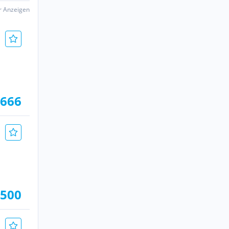
er Anzeigen
.666
.500