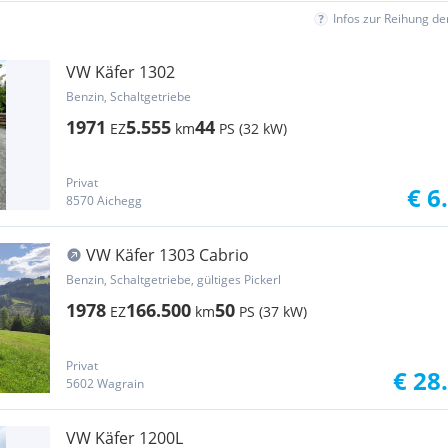
Infos zur Reihung d
VW Käfer 1302
Benzin, Schaltgetriebe
1971
5.555
44
EZ
km
PS (32 kW)
Privat
€ 6
8570 Aichegg
VW Käfer 1303 Cabrio
Benzin, Schaltgetriebe, gültiges Pickerl
1978
166.500
50
EZ
km
PS (37 kW)
Privat
€ 28
5602 Wagrain
VW Käfer 1200L