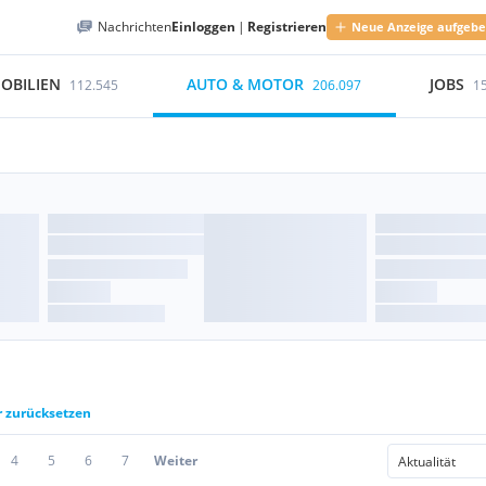
Nachrichten
Einloggen
|
Registrieren
Neue Anzeige aufgeb
OBILIEN
AUTO & MOTOR
JOBS
112.545
206.097
1
r zurücksetzen
4
5
6
7
Weiter