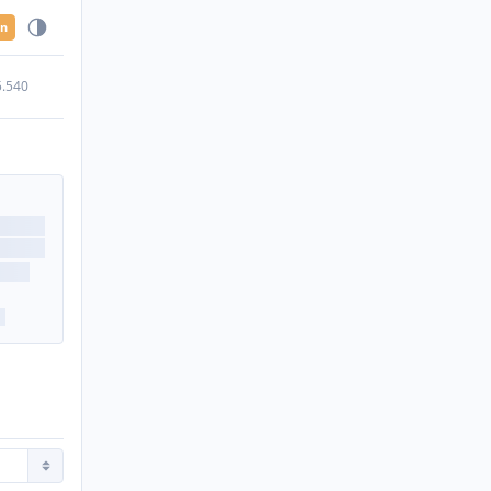
en
5.540