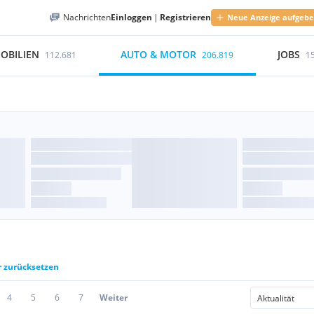
Nachrichten
Einloggen
|
Registrieren
Neue Anzeige aufgeb
OBILIEN
AUTO & MOTOR
JOBS
112.681
206.819
1
r zurücksetzen
4
5
6
7
Weiter