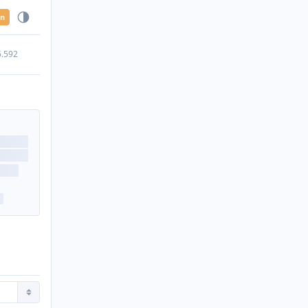
en
5.592