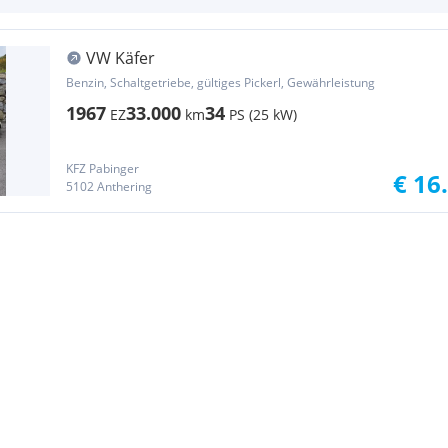
VW Käfer
Benzin, Schaltgetriebe, gültiges Pickerl, Gewährleistung
1967
33.000
34
EZ
km
PS (25 kW)
KFZ Pabinger
€ 16
5102 Anthering