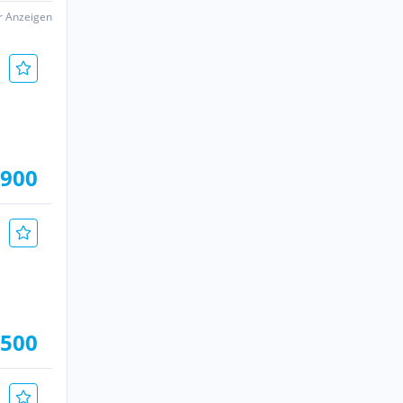
er Anzeigen
.900
.500