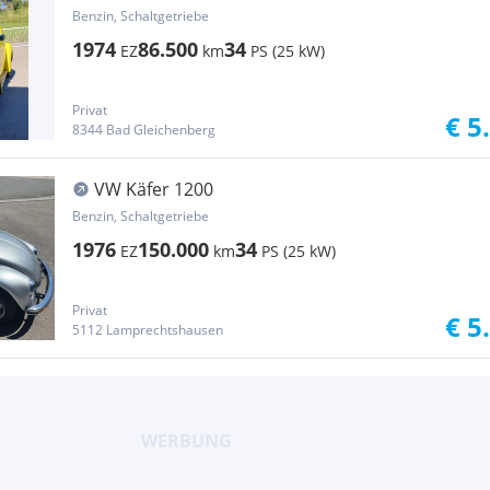
Benzin, Schaltgetriebe
1974
86.500
34
EZ
km
PS (25 kW)
Privat
€ 5
8344 Bad Gleichenberg
VW Käfer 1200
Benzin, Schaltgetriebe
1976
150.000
34
EZ
km
PS (25 kW)
Privat
€ 5
5112 Lamprechtshausen