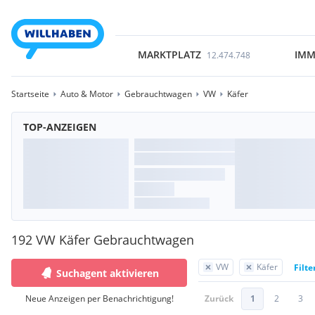
MARKTPLATZ
IMM
12.474.748
Startseite
Auto & Motor
Gebrauchtwagen
VW
Käfer
TOP-ANZEIGEN
192 VW Käfer Gebrauchtwagen
VW
Käfer
Filte
Suchagent aktivieren
Neue Anzeigen per Benachrichtigung!
Zurück
1
2
3