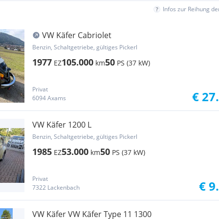
Infos zur Reihung d
VW Käfer Cabriolet
Benzin, Schaltgetriebe, gültiges Pickerl
1977
105.000
50
EZ
km
PS (37 kW)
Privat
€ 27
6094 Axams
VW Käfer 1200 L
Benzin, Schaltgetriebe, gültiges Pickerl
1985
53.000
50
EZ
km
PS (37 kW)
Privat
€ 9
7322 Lackenbach
VW Käfer VW Käfer Type 11 1300