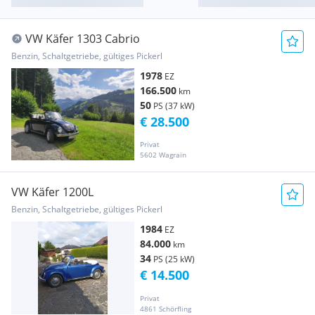
VW Käfer 1303 Cabrio
Benzin, Schaltgetriebe, gültiges Pickerl
1978
EZ
166.500
km
50
PS (37 kW)
€ 28.500
Privat
5602 Wagrain
VW Käfer 1200L
Benzin, Schaltgetriebe, gültiges Pickerl
1984
EZ
84.000
km
34
PS (25 kW)
€ 14.500
Privat
4861 Schörfling