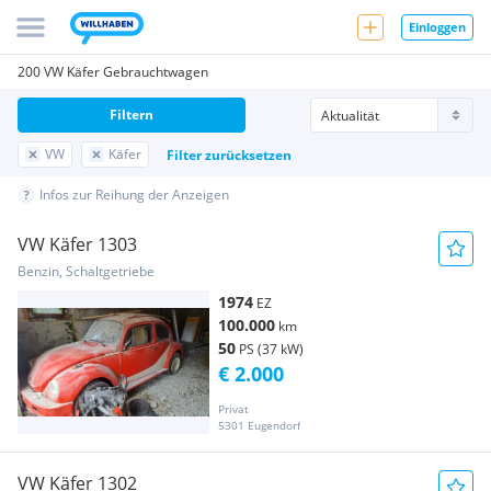
Einloggen
200 VW Käfer Gebrauchtwagen
Filtern
VW
Käfer
Filter zurücksetzen
Infos zur Reihung der Anzeigen
VW Käfer 1303
Benzin, Schaltgetriebe
1974
EZ
100.000
km
50
PS (37 kW)
€ 2.000
Privat
5301 Eugendorf
VW Käfer 1302