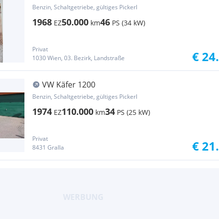
Benzin, Schaltgetriebe, gültiges Pickerl
1968
50.000
46
EZ
km
PS (34 kW)
Privat
€ 24
1030 Wien, 03. Bezirk, Landstraße
VW Käfer 1200
Benzin, Schaltgetriebe, gültiges Pickerl
1974
110.000
34
EZ
km
PS (25 kW)
Privat
€ 21
8431 Gralla