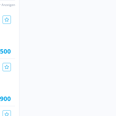
er Anzeigen
.500
.900