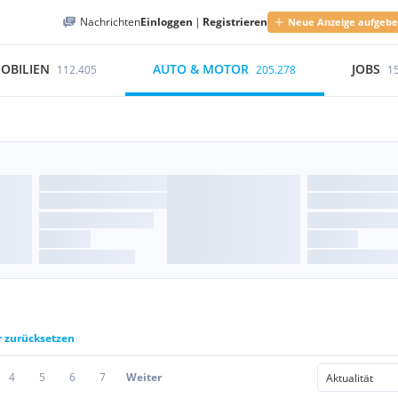
Nachrichten
Einloggen
|
Registrieren
Neue Anzeige aufgeb
OBILIEN
AUTO & MOTOR
JOBS
112.405
205.278
1
r zurücksetzen
4
5
6
7
Weiter