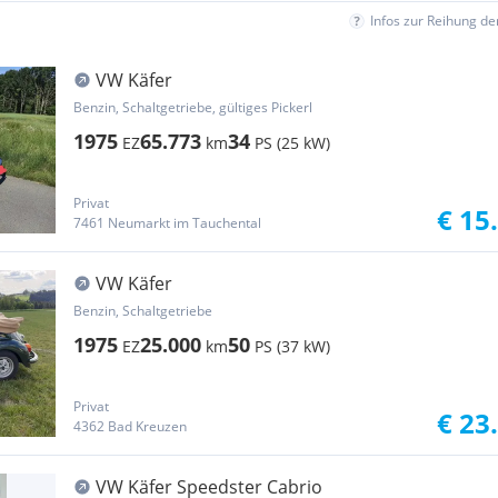
Infos zur Reihung d
VW Käfer
Benzin, Schaltgetriebe, gültiges Pickerl
1975
65.773
34
EZ
km
PS (25 kW)
Privat
€ 15
7461 Neumarkt im Tauchental
VW Käfer
Benzin, Schaltgetriebe
1975
25.000
50
EZ
km
PS (37 kW)
Privat
€ 23
4362 Bad Kreuzen
VW Käfer Speedster Cabrio