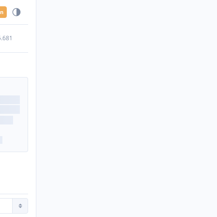
en
5.681