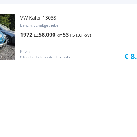
VW Käfer 1303S
Benzin, Schaltgetriebe
1972
58.000
53
EZ
km
PS (39 kW)
Privat
€ 8
8163 Fladnitz an der Teichalm