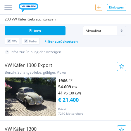
Einloggen
203 VW Käfer Gebrauchtwagen
Filtern
VW
Käfer
Filter zurücksetzen
Infos zur Reihung der Anzeigen
VW Käfer 1300 Export
Benzin, Schaltgetriebe, gültiges Pickerl
1966
EZ
54.609
km
41
PS (30 kW)
€ 21.400
Privat
7210 Mattersburg
VW Käfer 1300