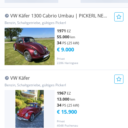
VW Käfer 1300 Cabrio Umbau | PICKERL NEU
!!!
Benzin, Schaltgetriebe, gültiges Pickerl
1971
EZ
55.000
km
34
PS (25 kW)
€ 9.000
Privat
2286 Haringsee
VW Käfer
Benzin, Schaltgetriebe, gültiges Pickerl
1967
EZ
13.000
km
34
PS (25 kW)
€ 15.900
Privat
4048 Puchenau