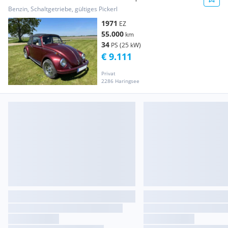
!!!
Benzin, Schaltgetriebe, gültiges Pickerl
1971
EZ
55.000
km
34
PS (25 kW)
€ 9.111
Privat
2286 Haringsee