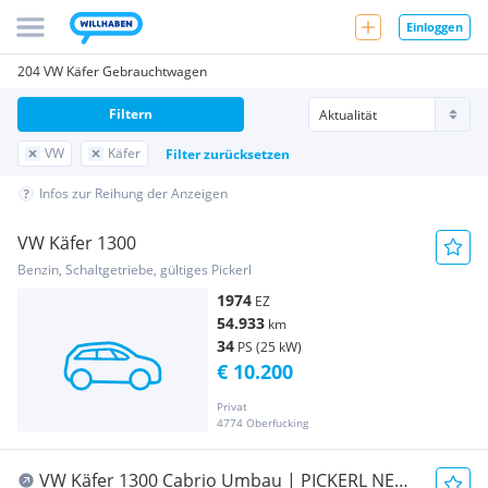
Einloggen
204 VW Käfer Gebrauchtwagen
Filtern
VW
Käfer
Filter zurücksetzen
Infos zur Reihung der Anzeigen
VW Käfer 1300
Benzin, Schaltgetriebe, gültiges Pickerl
1974
EZ
54.933
km
34
PS (25 kW)
€ 10.200
Privat
4774 Oberfucking
VW Käfer 1300 Cabrio Umbau | PICKERL NEU