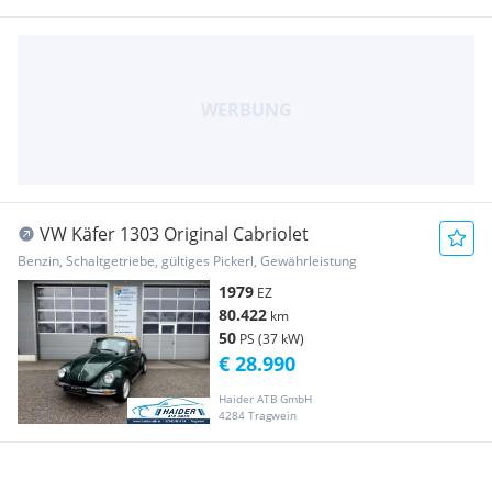
VW Käfer 1303 Original Cabriolet
Benzin, Schaltgetriebe, gültiges Pickerl, Gewährleistung
1979
EZ
80.422
km
50
PS (37 kW)
€ 28.990
Haider ATB GmbH
4284 Tragwein