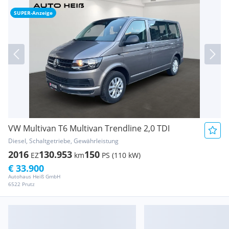
SUPER-Anzeige
VW Multivan T6 Multivan Trendline 2,0 TDI
Diesel, Schaltgetriebe, Gewährleistung
2016
130.953
150
EZ
km
PS (110 kW)
€ 33.900
Autohaus Heiß GmbH
6522 Prutz