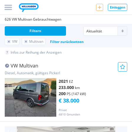
Einloggen
626 VW Multivan Gebrauchtwagen
Filtern
VW
Multivan
Filter zurücksetzen
Infos zur Reihung der Anzeigen
VW Multivan
Diesel, Automatik, gültiges Pickerl
2021
EZ
233.000
km
200
PS (147 kW)
€ 38.000
Privat
4810 Gmunden