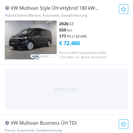
VW Multivan Style ÜH eHybrid 180 kW
4MOTION
Hybrid Elektro/Benzin, Automatik, Gewährleistung
2026
EZ
550
km
177
PS (130 kW)
€ 72.480
Porsche Wien Leopoldauerstraße
1210 Wien, 21. Bezirk, Floridsdorf
VW Multivan Business ÜH TDI
Diesel, Automatik, Gewährleistung