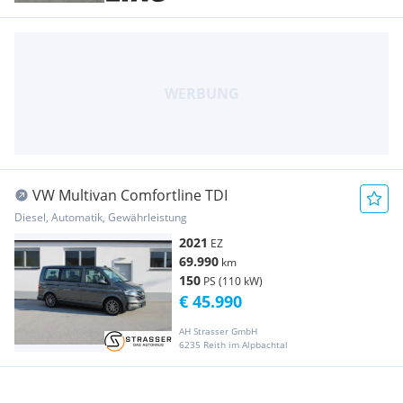
VW Multivan Comfortline TDI
Diesel, Automatik, Gewährleistung
2021
EZ
69.990
km
150
PS (110 kW)
€ 45.990
AH Strasser GmbH
6235 Reith im Alpbachtal