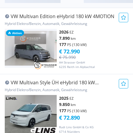
VW Multivan Edition eHybrid 180 kW 4MOTION
Hybrid Elektro/Benzin, Automatik, Gewährleistung
2026
EZ
Aktion
7.890
km
177
PS (130 kW)
€ 72.990
€ 75.990
AH Strasser GmbH
6235 Reith im Alpbachtal
VW Multivan Style ÜH eHybrid 180 kW
4MOTION
Hybrid Elektro/Benzin, Automatik, Gewährleistung
2025
EZ
9.850
km
177
PS (130 kW)
€ 72.890
Rudi Lins GmbH & Co KG
6714 Nüziders