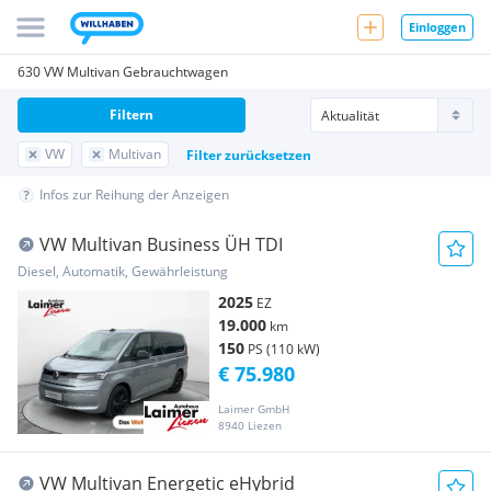
Einloggen
630 VW Multivan Gebrauchtwagen
Filtern
VW
Multivan
Filter zurücksetzen
Infos zur Reihung der Anzeigen
VW Multivan Business ÜH TDI
Diesel, Automatik, Gewährleistung
2025
EZ
19.000
km
150
PS (110 kW)
€ 75.980
Laimer GmbH
8940 Liezen
VW Multivan Energetic eHybrid