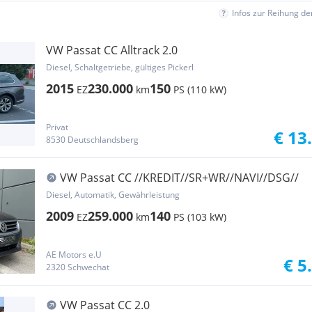
Infos zur Reihung d
VW Passat CC Alltrack 2.0
Diesel, Schaltgetriebe, gültiges Pickerl
2015
230.000
150
EZ
km
PS (110 kW)
Privat
€ 13
8530 Deutschlandsberg
VW Passat CC //KREDIT//SR+WR//NAVI//DSG//
Diesel, Automatik, Gewährleistung
2009
259.000
140
EZ
km
PS (103 kW)
AE Motors e.U
€ 5
2320 Schwechat
VW Passat CC 2.0