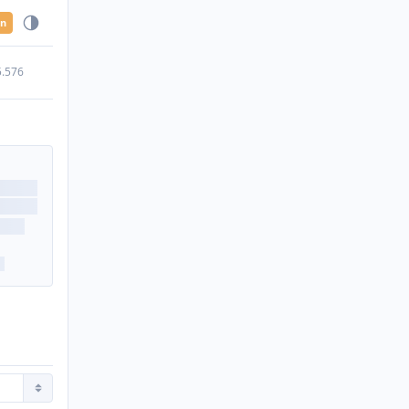
en
5.576