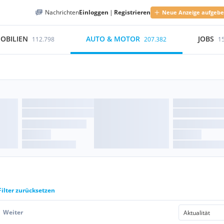
Nachrichten
Einloggen
|
Registrieren
Neue Anzeige aufgeb
OBILIEN
AUTO & MOTOR
JOBS
112.798
207.382
1
Filter zurücksetzen
Weiter