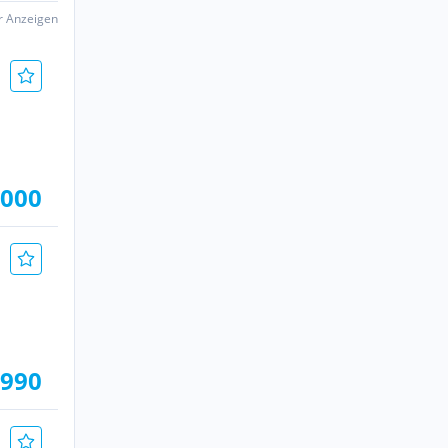
er Anzeigen
.000
.990