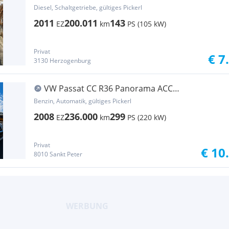
Diesel, Schaltgetriebe, gültiges Pickerl
2011
200.011
143
EZ
km
PS (105 kW)
Privat
€ 7
3130 Herzogenburg
VW Passat CC R36 Panorama ACC
Spurhalteasystent
Benzin, Automatik, gültiges Pickerl
2008
236.000
299
EZ
km
PS (220 kW)
Privat
€ 10
8010 Sankt Peter