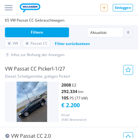
Einloggen
65 VW Passat CC Gebrauchtwagen
Filtern
VW
Passat CC
Filter zurücksetzen
Infos zur Reihung der Anzeigen
VW Passat CC Pickerl-1/27
Diesel, Schaltgetriebe, gültiges Pickerl
2008
EZ
292.334
km
105
PS (77 kW)
€ 2.200
Privat
3580 Breiteneich
VW Passat CC 2.0