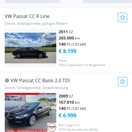
VW Passat CC R Line
Diesel, Schaltgetriebe, gültiges Pickerl
2011
EZ
265.000
km
140
PS (103 kW)
€ 8.199
Privat
7020 Loipersbach im Burgenland
VW Passat CC Basis 2.0 TDI
Diesel, Schaltgetriebe, Gewährleistung
2009
EZ
167.810
km
140
PS (103 kW)
€ 6.990
Auto Luger e.U.
4724 Neukirchen am Walde