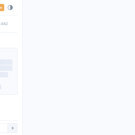
en
5.642