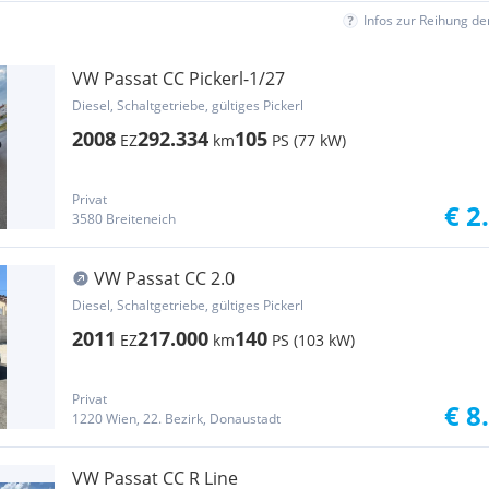
Infos zur Reihung d
VW Passat CC Pickerl-1/27
Diesel, Schaltgetriebe, gültiges Pickerl
2008
292.334
105
EZ
km
PS (77 kW)
Privat
€ 2
3580 Breiteneich
VW Passat CC 2.0
Diesel, Schaltgetriebe, gültiges Pickerl
2011
217.000
140
EZ
km
PS (103 kW)
Privat
€ 8
1220 Wien, 22. Bezirk, Donaustadt
VW Passat CC R Line