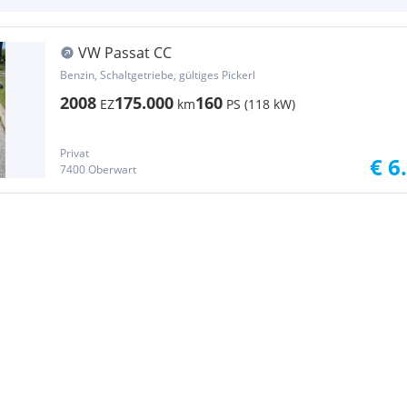
VW Passat CC
Benzin, Schaltgetriebe, gültiges Pickerl
2008
175.000
160
EZ
km
PS (118 kW)
Privat
€ 6
7400 Oberwart