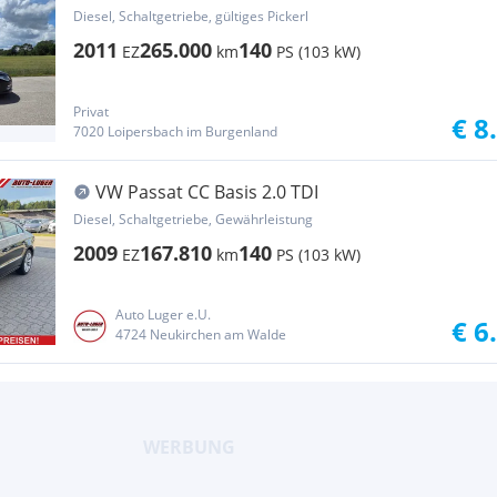
Diesel, Schaltgetriebe, gültiges Pickerl
2011
265.000
140
EZ
km
PS (103 kW)
Privat
€ 8
7020 Loipersbach im Burgenland
VW Passat CC Basis 2.0 TDI
Diesel, Schaltgetriebe, Gewährleistung
2009
167.810
140
EZ
km
PS (103 kW)
Auto Luger e.U.
€ 6
4724 Neukirchen am Walde