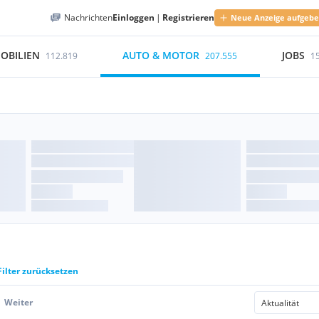
Nachrichten
Einloggen
|
Registrieren
Neue Anzeige aufgeb
OBILIEN
AUTO & MOTOR
JOBS
112.819
207.555
1
Filter zurücksetzen
Weiter