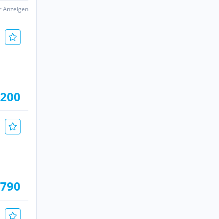
er Anzeigen
.200
.790