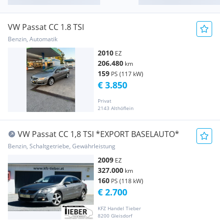
VW Passat CC 1.8 TSI
Benzin, Automatik
2010
EZ
206.480
km
159
PS (117 kW)
€ 3.850
Privat
2143 Althöflein
VW Passat CC 1,8 TSI *EXPORT BASELAUTO*
Benzin, Schaltgetriebe, Gewährleistung
2009
EZ
327.000
km
160
PS (118 kW)
€ 2.700
KFZ Handel Tieber
8200 Gleisdorf