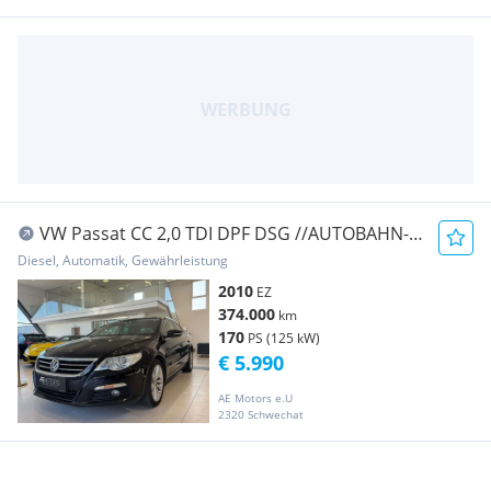
VW Passat CC 2,0 TDI DPF DSG //AUTOBAHN-
KM // TOP ...
Diesel, Automatik, Gewährleistung
2010
EZ
374.000
km
170
PS (125 kW)
€ 5.990
AE Motors e.U
2320 Schwechat