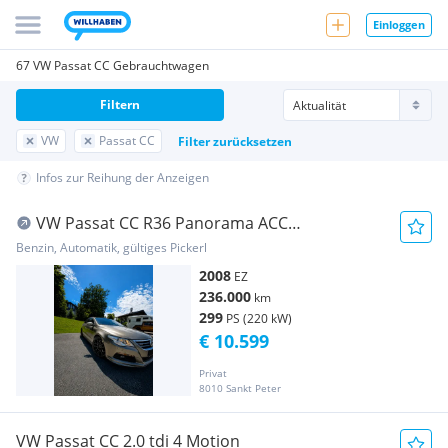
Einloggen
67 VW Passat CC Gebrauchtwagen
Filtern
VW
Passat CC
Filter zurücksetzen
Infos zur Reihung der Anzeigen
VW Passat CC R36 Panorama ACC
Spurhalteasystent
Benzin, Automatik, gültiges Pickerl
2008
EZ
236.000
km
299
PS (220 kW)
€ 10.599
Privat
8010 Sankt Peter
VW Passat CC 2.0 tdi 4 Motion