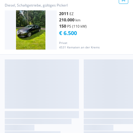
Diesel, Schaltgetriebe, gültiges Pickerl
2011
EZ
210.000
km
150
PS (110 kW)
€ 6.500
Privat
4531 Kematen an der Krems