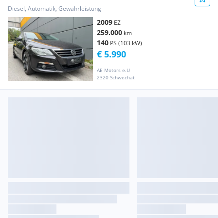
Diesel, Automatik, Gewährleistung
2009
EZ
259.000
km
140
PS (103 kW)
€ 5.990
AE Motors e.U
2320 Schwechat