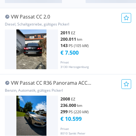
VW Passat CC 2.0
Diesel, Schaltgetriebe, gültiges Pickerl
2011
EZ
200.011
km
143
PS (105 kW)
€ 7.500
Privat
3130 Herzogenburg
VW Passat CC R36 Panorama ACC
Spurhalteasystent
Benzin, Automatik, gültiges Pickerl
2008
EZ
236.000
km
299
PS (220 kW)
€ 10.599
Privat
8010 Sankt Peter