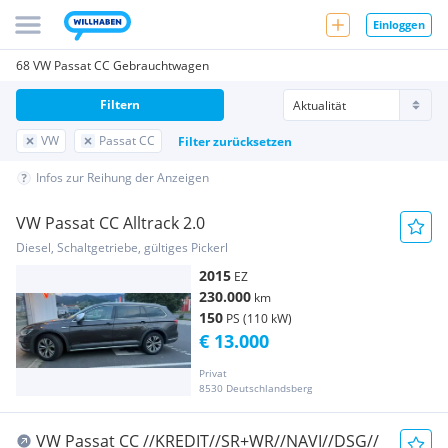
Einloggen
68 VW Passat CC Gebrauchtwagen
Filtern
VW
Passat CC
Filter zurücksetzen
Infos zur Reihung der Anzeigen
VW Passat CC Alltrack 2.0
Diesel, Schaltgetriebe, gültiges Pickerl
2015
EZ
230.000
km
150
PS (110 kW)
€ 13.000
Privat
8530 Deutschlandsberg
VW Passat CC //KREDIT//SR+WR//NAVI//DSG//