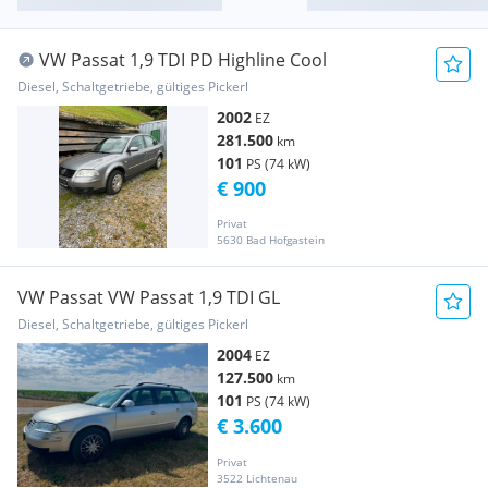
VW Passat 1,9 TDI PD Highline Cool
Diesel, Schaltgetriebe, gültiges Pickerl
2002
EZ
281.500
km
101
PS (74 kW)
€ 900
Privat
5630 Bad Hofgastein
VW Passat VW Passat 1,9 TDI GL
Diesel, Schaltgetriebe, gültiges Pickerl
2004
EZ
127.500
km
101
PS (74 kW)
€ 3.600
Privat
3522 Lichtenau