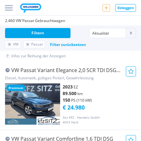
Einloggen
2.460 VW Passat Gebrauchtwagen
Filtern
VW
Passat
Filter zurücksetzen
Infos zur Reihung der Anzeigen
VW Passat Variant Elegance 2,0 SCR TDI DSG |
NP: €...
Diesel, Automatik, gültiges Pickerl, Gewährleistung
2023
EZ
Premium
89.500
km
150
PS (110 kW)
€ 24.980
Sitz KFZ - Handels GmbH
4053 Haid
VW Passat Variant Comfortline 1,6 TDI DSG