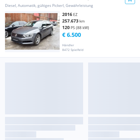
Diesel, Automatik, gültiges Pickerl, Gewährleistung
2016
EZ
257.673
km
120
PS (88 kW)
€ 6.500
Händler
8472 Spielfeld